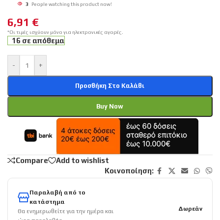
3
People watching this product now!
6,91
€
*Οι τιμές ισχύουν μόνο για ηλεκτρονικές αγορές.
16 σε απόθεμα
-
+
Προσθήκη Στο Καλάθι
Buy Now
Compare
Add to wishlist
Κοινοποίηση:
Παραλαβή από το
κατάστημα
Δωρεάν
Θα ενημερωθείτε για την ημέρα και