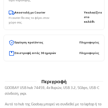
ώρα παραλαβής.
Αποστολή με Courier
Υπολογίζετε
στο
Η courier θα σας το φέρει στον
καλάθι
χώρο σας.
Εγγύηση προϊόντος
Πληροφορίες
Επιστροφή εντός 30 ημερών
Πληροφορίες
Περιγραφή
GOOBAY USB hub 74459, 4x θυρών, USB 3.2, 5Gbps, USB-C
σύνδεση, γκρι
Αυτό το hub της Goobay μπορεί να συνδεθεί με το laptop ή το