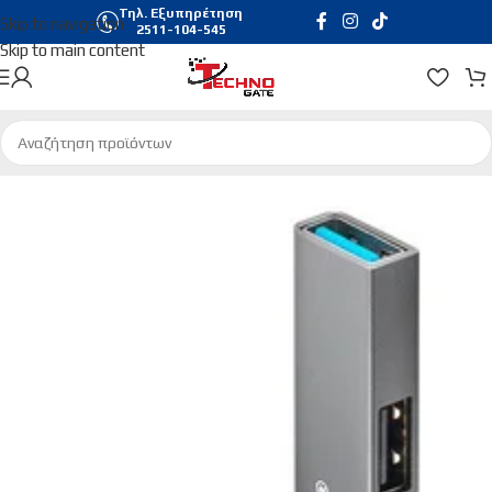
Τηλ. Εξυπηρέτηση
Skip to navigation
2511-104-545
Skip to main content
Αρχική σελίδα
/
Περιφερειακά
/
Card Readers | Usb Hubs