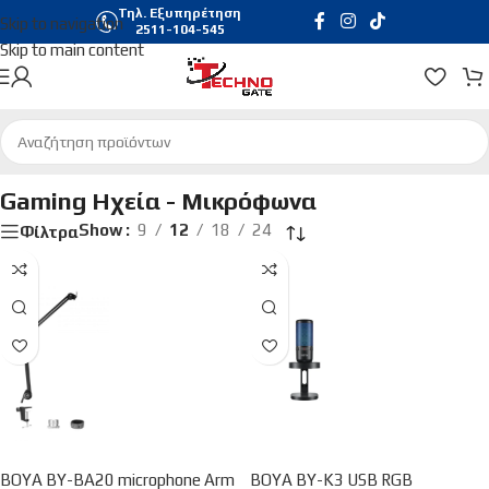
Τηλ. Εξυπηρέτηση
Skip to navigation
2511-104-545
Skip to main content
Αρχική σελίδα
/
Gaming
/
Gaming Ηχεία - Μικρόφωνα
Gaming Ηχεία - Μικρόφωνα
Show
9
12
18
24
Φίλτρα
BOYA BY-BA20 microphone Arm
BOYA BY-K3 USB RGB