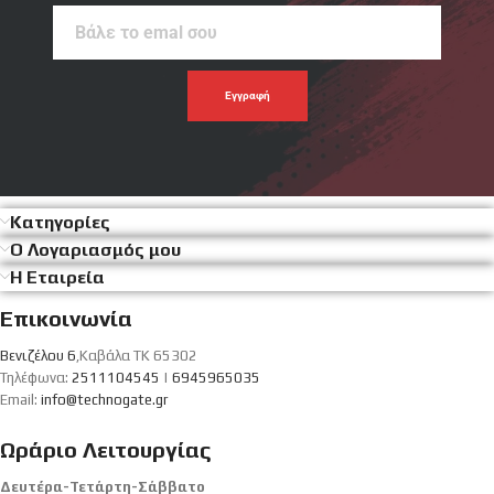
Βάλε
το
emal
σου
Κατηγορίες
Ο Λογαριασμός μου
Η Εταιρεία
Επικοινωνία
Βενιζέλου 6
,Καβάλα ΤΚ 65302
Τηλέφωνα:
2511104545
|
6945965035
Email:
info@technogate.gr
Ωράριο Λειτουργίας
Δευτέρα-Τετάρτη-Σάββατο