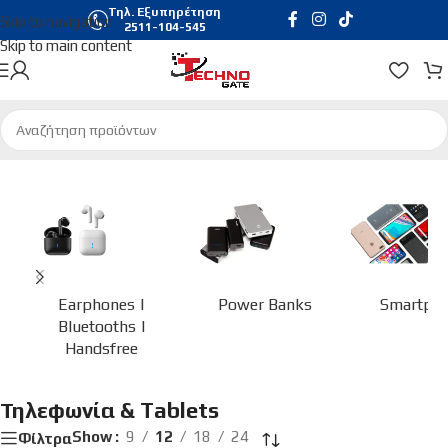
Τηλ. Εξυπηρέτηση
Skip to navigation
2511-104-545
Skip to main content
Αρχική σελίδα
/
Τηλεφωνία & Tablets
Earphones |
Power Banks
Smartph
Bluetooths |
Handsfree
Τηλεφωνία & Tablets
Show
9
12
18
24
Φίλτρα