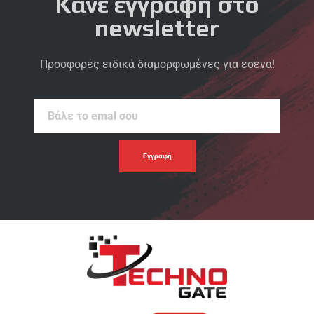
Κάνε εγγραφή στο
newsletter
Προσφορές ειδικά διαμορφωμένες για εσένα!
Βάλε
το
emal
σου