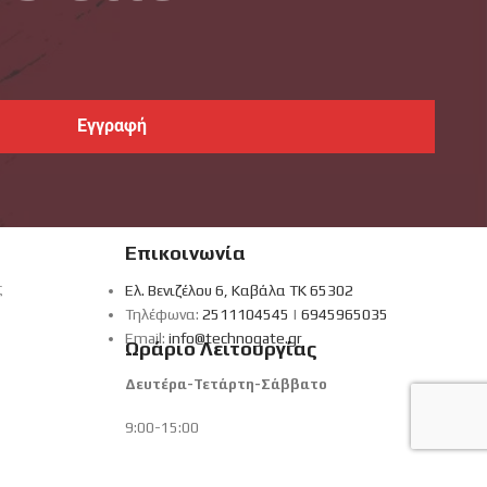
Επικοινωνία
ς
Ελ. Βενιζέλου 6, Καβάλα ΤΚ 65302
Τηλέφωνα:
2511104545
|
6945965035
Email:
info@technogate.gr
Ωράριο Λειτουργίας
Δευτέρα-Τετάρτη-Σάββατο
9:00-15:00
Τρίτη-Πέμπτη-Παρασκευή
es