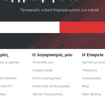
Προσφορές ειδικά διαμορφωμένες για εσένα!
ρίες
Ο λογαριασμός μου
Η Εταιρεία
τές & Laptops
Το καλάθι μου
Σχετικά με εμά
Λογαριασμός
Υπηρεσίες
 & Software
Λίστα Αγαπημένων
Επικοινωνία
ιακά H/Y
Αποστολές & Επιστροφές
Blog
 Ηχος
Τρόποι Παραγγελίας
Όροι Χρήσης
α & Tablets
Τρόποι Πληρωμών
Πολιτική Cooki