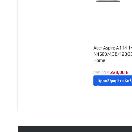
Βρείτε μας :
Acer Aspire A114 1
N4500/4GB/128GB
Home
229,00
€
299,00
€
Προσθήκη Στο Καλ