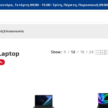
υτέρα, Τετάρτη 09:00 - 15:00 | Τρίτη, Πέμπτη, Παρασκευή 09:00 - 
φές
Επικοινωνία
Προβάλλονται όλα - 3 αποτελέσματα
Laptop
Show
9
12
18
24
3%