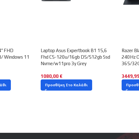
4″ FHD
Laptop Asus Expertbook B1 15,6
Razer B
/ Windows 11
Fhd C5-120u/16gb D5/512gb Ssd
240Hz O
Nvme/w11pro 3y Grey
365/32
1080,00
€
3449,9
άθι
Προσθήκη Στο Καλάθι
Προσθ