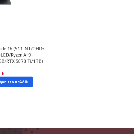
lade 16 (S11-NT/QHD+
LED/Ryzen AI 9
GB/RTX 5070 Ti/1TB)
9
€
ήκη Στο Καλάθι