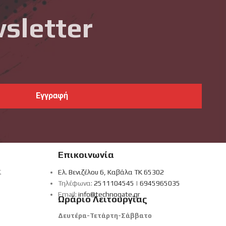
sletter
Επικοινωνία
ς
Ελ. Βενιζέλου 6, Καβάλα ΤΚ 65302
Τηλέφωνα:
2511104545
|
6945965035
Email:
info@technogate.gr
Ωράριο Λειτουργίας
Δευτέρα-Τετάρτη-Σάββατο