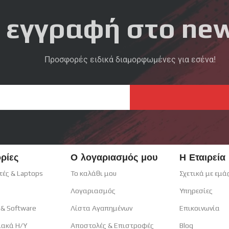
 εγγραφή στο new
Προσφορές ειδικά διαμορφωμένες για εσένα!
ρίες
Ο λογαριασμός μου
Η Εταιρεία
τές & Laptops
Το καλάθι μου
Σχετικά με εμά
Λογαριασμός
Υπηρεσίες
 & Software
Λίστα Αγαπημένων
Επικοινωνία
ιακά H/Y
Αποστολές & Επιστροφές
Blog