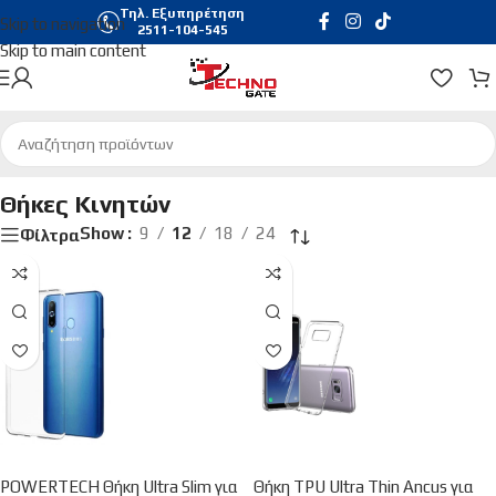
Τηλ. Εξυπηρέτηση
Skip to navigation
2511-104-545
Skip to main content
Αρχική σελίδα
/
Τηλεφωνία & Tablets
/
Θήκες Κινητών
Θήκες Κινητών
Show
9
12
18
24
Φίλτρα
POWERTECH Θήκη Ultra Slim για
Θήκη TPU Ultra Thin Ancus για