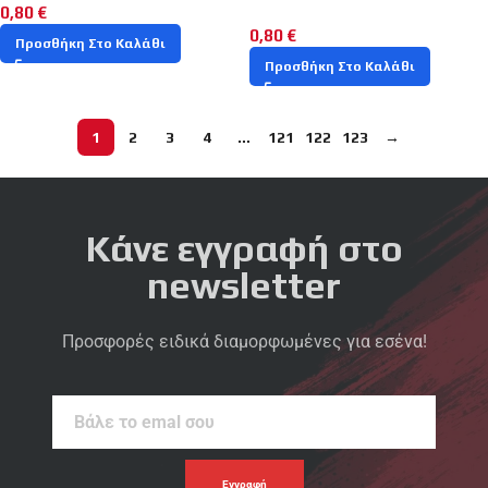
0,80
€
0,80
€
Προσθήκη Στο Καλάθι
Προσθήκη Στο Καλάθι
1
2
3
4
…
121
122
123
→
Κάνε εγγραφή στο
newsletter
Προσφορές ειδικά διαμορφωμένες για εσένα!
Βάλε
το
emal
σου