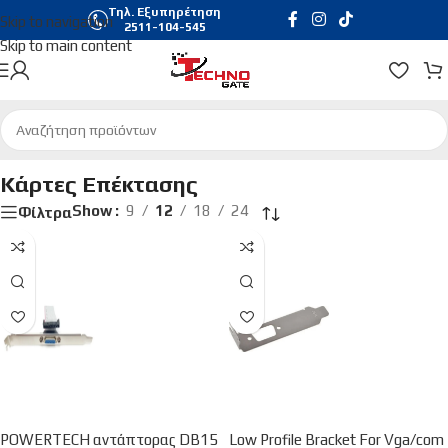
Τηλ. Εξυπηρέτηση
Skip to navigation
2511-104-545
Skip to main content
Αρχική σελίδα
/
Hardware & Software
/
Κάρτες Επέκτασης
Κάρτες Επέκτασης
Show
9
12
18
24
Φίλτρα
POWERTECH αντάπτορας DB15
Low Profile Bracket For Vga/com