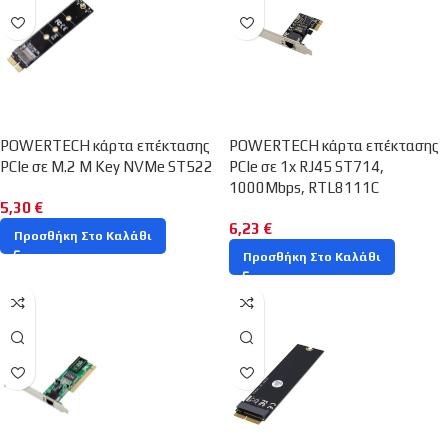
POWERTECH κάρτα επέκτασης
POWERTECH κάρτα επέκτασης
PCIe σε M.2 M Key NVMe ST522
PCIe σε 1x RJ45 ST714,
1000Mbps, RTL8111C
5,30
€
6,23
€
Προσθήκη Στο Καλάθι
Προσθήκη Στο Καλάθι