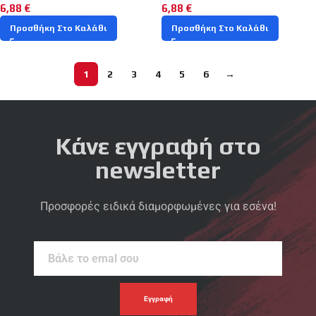
6,88
€
6,88
€
Προσθήκη Στο Καλάθι
Προσθήκη Στο Καλάθι
1
2
3
4
5
6
→
Κάνε εγγραφή στο
newsletter
Προσφορές ειδικά διαμορφωμένες για εσένα!
Βάλε
το
emal
σου