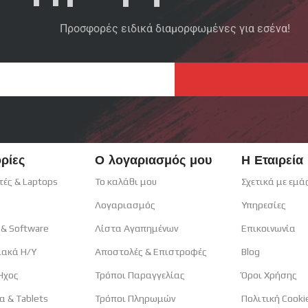
Προσφορές ειδικά διαμορφωμένες για εσένα!
ρίες
Ο λογαριασμός μου
Η Εταιρεία
τές & Laptops
Το καλάθι μου
Σχετικά με εμά
Λογαριασμός
Υπηρεσίες
 & Software
Λίστα Αγαπημένων
Επικοινωνία
ιακά H/Y
Αποστολές & Επιστροφές
Blog
 Ηχος
Τρόποι Παραγγελίας
Όροι Χρήσης
α & Tablets
Τρόποι Πληρωμών
Πολιτική Cooki