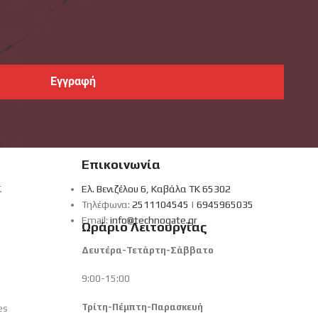
Επικοινωνία
ς
Ελ. Βενιζέλου 6, Καβάλα ΤΚ 65302
Τηλέφωνα:
2511104545
|
6945965035
Email:
info@technogate.gr
Ωράριο Λειτουργίας
Δευτέρα-Τετάρτη-Σάββατο
9:00-15:00
Τρίτη-Πέμπτη-Παρασκευή
es