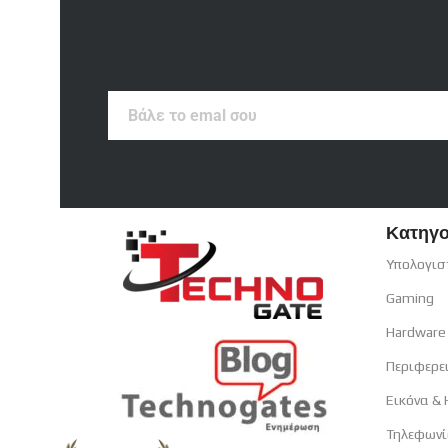
Βάλε
το
emal
σου
Κατηγο
Υπολογισ
Gaming
Hardware
Περιφερε
Εικόνα &
Τηλεφωνί