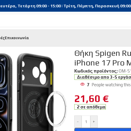
υτέρα, Τετάρτη 09:00 - 15:00 | Τρίτη, Πέμπτη, Παρασκευή 09:00 - 
φές
Επικοινωνία
κη Spigen Rugged Armor Magsafe για Apple iPhone 17 Pro M
Θήκη Spigen R
iPhone 17 Pro
Κωδικός προϊόντος:
OM-5
Διαθέσιμο απο 3-5 εργά
7
People watching this
21,60
€
2 σε απόθεμα
-
+