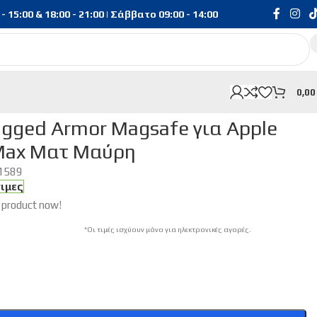
15:00 & 18:00 - 21:00 | Σάββατο 09:00 - 14:00
0,0
ax Ματ Μαύρη
ugged Armor Magsafe για Apple
 Max Ματ Μαύρη
1589
σιμες
 product now!
*Οι τιμές ισχύουν μόνο για ηλεκτρονικές αγορές.