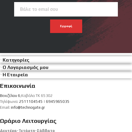
Βάλε
το
emal
σου
Κατηγορίες
Ο Λογαριασμός μου
Η Εταιρεία
Επικοινωνία
Βενιζέλου 6
,Καβάλα ΤΚ 65302
Τηλέφωνα:
2511104545
|
6945965035
Email:
info@technogate.gr
Ωράριο Λειτουργίας
Δευτέρα-Τετάρτη-Σάββατο