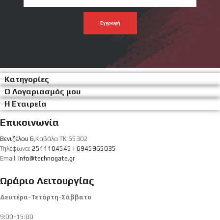
emal
σου
Κατηγορίες
Ο Λογαριασμός μου
Η Εταιρεία
Επικοινωνία
Βενιζέλου 6
,Καβάλα ΤΚ 65302
Τηλέφωνα:
2511104545
|
6945965035
Email:
info@technogate.gr
Ωράριο Λειτουργίας
Δευτέρα-Τετάρτη-Σάββατο
9:00-15:00