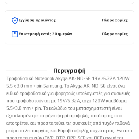
Εγγύηση προϊόντος
Πληροφορίες
Επιστροφή εντός 30 ημερών
Πληροφορίες
Περιγραφή
Τροφοδοτικό Notebook Akyga AK-ND-56 19V /6.32A 120W
5.5 x 3.0 mm + pin Samsung. Το Akyga AK-ND-56 είναι ένα
ειδικό τροφοδοτικό για φορητούς υπολογιστές για συσκευές
που τροφοδοτούνται με 19V/6.32A, ισχύ 120W και βύσμα
5.5×3.0 mm + pin. Το καλώδιο του μετασχηματιστή είναι
εξοπλισμένο με πυρήνα φερρίτη υψηλής ποιότητας που
αποτρέπει και προστατεύει τις συσκευές από τυχόν πιθανά
ρεύματα λειτουργίας και θόρυβο υψηλής συχνότητας. Ένα σετ
προστατευτικών (OVP, OTP, OPP, SCP και OCP) εγγυάται