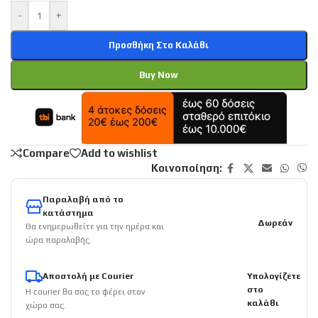
-
+
Προσθήκη Στο Καλάθι
Buy Now
Compare
Add to wishlist
Κοινοποίηση:
Παραλαβή από το
κατάστημα
Δωρεάν
Θα ενημερωθείτε για την ημέρα και
ώρα παραλαβής.
Αποστολή με Courier
Υπολογίζετε
στο
Η courier θα σας το φέρει στον
καλάθι
χώρο σας.