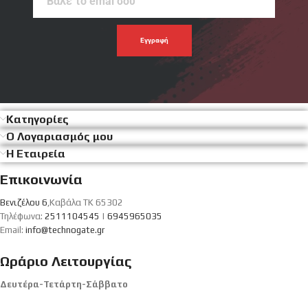
το
emal
σου
Κατηγορίες
Ο Λογαριασμός μου
Η Εταιρεία
Επικοινωνία
Βενιζέλου 6
,Καβάλα ΤΚ 65302
Τηλέφωνα:
2511104545
|
6945965035
Email:
info@technogate.gr
Ωράριο Λειτουργίας
Δευτέρα-Τετάρτη-Σάββατο