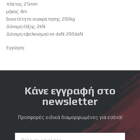
πλάτος: 25mm
μήκος: 4m
δυνατότητα συγκράτησης: 200kg
Δύναμη έλξης: 2kN
Δύναμη εφελκυσμού σε daN: 200daN
Εγγύηση:
Κάνε εγγραφή στο
newsletter
Προσφορές ειδικά διαμορφωμένες για εσένα!
Βάλε