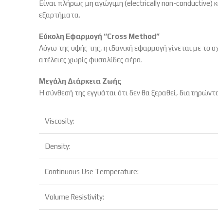
Είναι πλήρως μη αγώγιμη (electrically non-conductive) κ
εξαρτήματα.
Εύκολη Εφαρμογή “Cross Method”
Λόγω της υφής της,
η ιδανική εφαρμογή γίνεται με το σ
ατέλειες χωρίς φυσαλίδες αέρα.
Μεγάλη Διάρκεια Ζωής
Η σύνθεσή της εγγυάται ότι δεν θα ξεραθεί,
διατηρώντας
Viscosity:
Density:
Continuous Use Temperature:
Volume Resistivity: