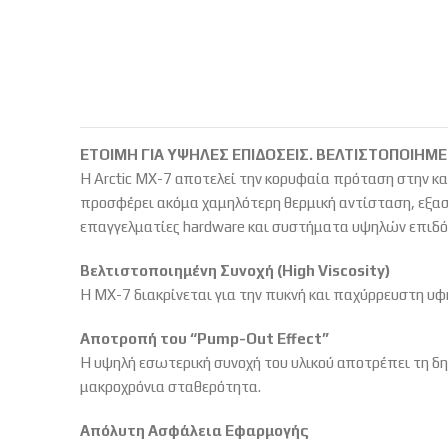
ΕΤΟΙΜΗ ΓΙΑ ΥΨΗΛΕΣ ΕΠΙΔΟΣΕΙΣ. ΒΕΛΤΙΣΤΟΠΟΙΗΜ
Η Arctic MX-7 αποτελεί την κορυφαία πρόταση στην κατ
προσφέρει ακόμα χαμηλότερη θερμική αντίσταση,
εξασ
επαγγελματίες hardware και συστήματα υψηλών επιδ
Βελτιστοποιημένη Συνοχή (High Viscosity)
Η MX-7 διακρίνεται για την πυκνή και παχύρρευστη υφ
Αποτροπή του “Pump-Out Effect”
Η υψηλή εσωτερική συνοχή του υλικού αποτρέπει τη δ
μακροχρόνια σταθερότητα.
Απόλυτη Ασφάλεια Εφαρμογής