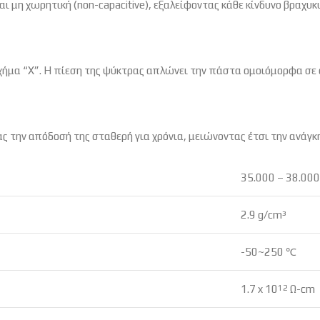
αι μη χωρητική (non-capacitive),
εξαλείφοντας κάθε κίνδυνο βραχυ
χήμα “X”.
Η πίεση της ψύκτρας απλώνει την πάστα ομοιόμορφα σε ό
 την απόδοσή της σταθερή για χρόνια,
μειώνοντας έτσι την ανάγκη
35.000 – 38.000
2.9 g/cm³
-50~250 ℃
1.7 x 10
Ω-cm
12