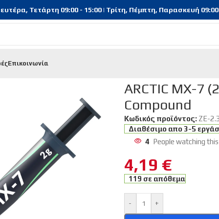
υτέρα, Τετάρτη 09:00 - 15:00 | Τρίτη, Πέμπτη, Παρασκευή 09:00 - 
φές
Επικοινωνία
/
ARCTIC MX-7 (2g) – High Performance Thermal Compound
ARCTIC MX-7 (2
Compound
Κωδικός προϊόντος:
ZE-2.
Διαθέσιμο απο 3-5 εργά
4
People watching this
4,19
€
119 σε απόθεμα
-
+