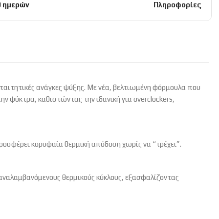
0 ημερών
Πληροφορίες
παιτητικές ανάγκες ψύξης.
Με νέα,
βελτιωμένη φόρμουλα που
την ψύκτρα,
καθιστώντας την ιδανική για overclockers,
ροσφέρει κορυφαία θερμική απόδοση χωρίς να “τρέχει”.
αναλαμβανόμενους θερμικούς κύκλους,
εξασφαλίζοντας