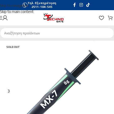
Τηλ. Εξυπηρέτηση
Skip to navigation
2511-104-545
Skip to main content
Αρχική σελίδα
/
Hardware & Software
/
Συστήματα Ψύξης
SOLD OUT