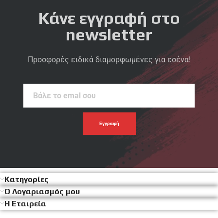
Κάνε εγγραφή στο
newsletter
Προσφορές ειδικά διαμορφωμένες για εσένα!
Βάλε
το
emal
σου
Κατηγορίες
Ο Λογαριασμός μου
Η Εταιρεία