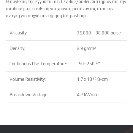
Η σύνθεσή της εγγυάται ότι δεν θα ξεραθεί,
διατηρώντας την
απόδοσή της σταθερή για χρόνια,
μειώνοντας έτσι την
ανάγκη για συχνή συντήρηση (re-pasting).
Viscosity:
35.000 – 38.000 poise
Density:
2.9 g/cm³
Continuous Use Temperature:
-50~250 ℃
Volume Resistivity:
1.7 x 10
Ω-cm
12
Breakdown Voltage:
4.2 kV/mm