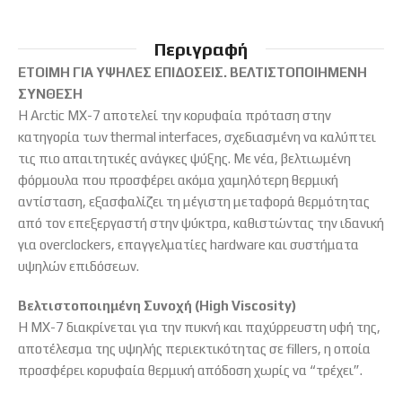
Περιγραφή
ΕΤΟΙΜΗ ΓΙΑ ΥΨΗΛΕΣ ΕΠΙΔΟΣΕΙΣ. ΒΕΛΤΙΣΤΟΠΟΙΗΜΕΝΗ
ΣΥΝΘΕΣΗ
Η Arctic MX-7 αποτελεί την κορυφαία πρόταση στην
κατηγορία των thermal interfaces,
σχεδιασμένη να καλύπτει
τις πιο απαιτητικές ανάγκες ψύξης.
Με νέα,
βελτιωμένη
φόρμουλα που προσφέρει ακόμα χαμηλότερη θερμική
αντίσταση,
εξασφαλίζει τη μέγιστη μεταφορά θερμότητας
από τον επεξεργαστή στην ψύκτρα,
καθιστώντας την ιδανική
για overclockers,
επαγγελματίες hardware και συστήματα
υψηλών επιδόσεων.
Βελτιστοποιημένη Συνοχή (High Viscosity)
Η MX-7 διακρίνεται για την πυκνή και παχύρρευστη υφή της,
αποτέλεσμα της υψηλής περιεκτικότητας σε fillers,
η οποία
προσφέρει κορυφαία θερμική απόδοση χωρίς να “τρέχει”.