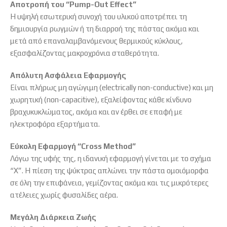
Αποτροπή του “Pump-Out Effect”
Η υψηλή εσωτερική συνοχή του υλικού αποτρέπει τη
δημιουργία ρωγμών ή τη διαρροή της πάστας ακόμα και
μετά από επαναλαμβανόμενους θερμικούς κύκλους,
εξασφαλίζοντας μακροχρόνια σταθερότητα.
Απόλυτη Ασφάλεια Εφαρμογής
Είναι πλήρως μη αγώγιμη (electrically non-conductive) και μη
χωρητική (non-capacitive),
εξαλείφοντας κάθε κίνδυνο
βραχυκυκλώματος,
ακόμα και αν έρθει σε επαφή με
ηλεκτροφόρα εξαρτήματα.
Εύκολη Εφαρμογή “Cross Method”
Λόγω της υφής της,
η ιδανική εφαρμογή γίνεται με το σχήμα
“X”.
Η πίεση της ψύκτρας απλώνει την πάστα ομοιόμορφα
σε όλη την επιφάνεια,
γεμίζοντας ακόμα και τις μικρότερες
ατέλειες χωρίς φυσαλίδες αέρα.
Μεγάλη Διάρκεια Ζωής