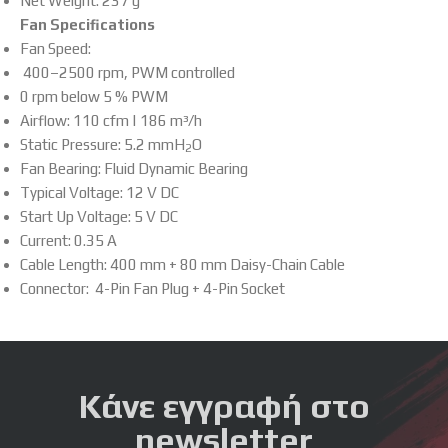
Net Weight: 237 g
Fan Specifications
Fan Speed:
400–2500 rpm, PWM controlled
0 rpm below 5 % PWM
Airflow: 110 cfm | 186 m³/h
Static Pressure: 5.2 mmH
O
2
Fan Bearing: Fluid Dynamic Bearing
Typical Voltage: 12 V DC
Start Up Voltage: 5 V DC
Current: 0.35 A
Cable Length: 400 mm + 80 mm Daisy-Chain Cable
Connector: 4-Pin Fan Plug + 4-Pin Socket
Κάνε εγγραφή στο
newsletter