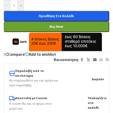
-
+
Προσθήκη Στο Καλάθι
Buy Now
Compare
Add to wishlist
Κοινοποίηση:
Παραλαβή από το
κατάστημα
Δωρεάν
Θα ενημερωθείτε για την ημέρα και
ώρα παραλαβής.
Αποστολή με Courier
Υπολογίζετε
στο
Η courier θα σας το φέρει στον
καλάθι
χώρο σας.