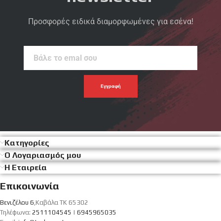
Προσφορές ειδικά διαμορφωμένες για εσένα!
Βάλε
το
emal
σου
Κατηγορίες
Ο Λογαριασμός μου
Η Εταιρεία
Επικοινωνία
Βενιζέλου 6
,Καβάλα ΤΚ 65302
Τηλέφωνα:
2511104545
|
6945965035