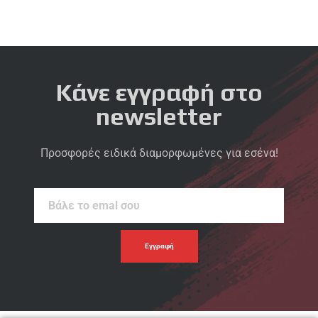
Κάνε εγγραφή στο
newsletter
Προσφορές ειδικά διαμορφωμένες για εσένα!
Βάλε
το
emal
σου