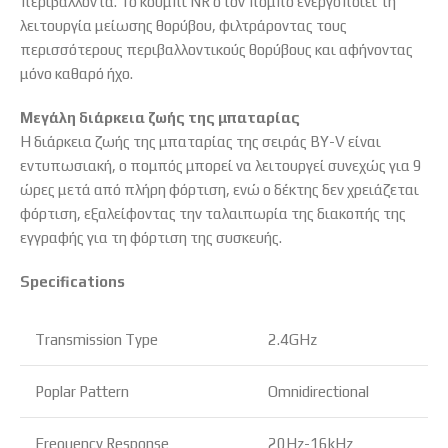
περιβάλλοντα. Το κουμπί NR στον πομπό ενεργοποιεί τη
λειτουργία μείωσης θορύβου, φιλτράροντας τους
περισσότερους περιβαλλοντικούς θορύβους και αφήνοντας
μόνο καθαρό ήχο.
Μεγάλη διάρκεια ζωής της μπαταρίας
Η διάρκεια ζωής της μπαταρίας της σειράς BY-V είναι
εντυπωσιακή, ο πομπός μπορεί να λειτουργεί συνεχώς για 9
ώρες μετά από πλήρη φόρτιση, ενώ ο δέκτης δεν χρειάζεται
φόρτιση, εξαλείφοντας την ταλαιπωρία της διακοπής της
εγγραφής για τη φόρτιση της συσκευής.
Specifications
Transmission Type
2.4GHz
Poplar Pattern
Omnidirectional
Frequency Response
20Hz-16kHz