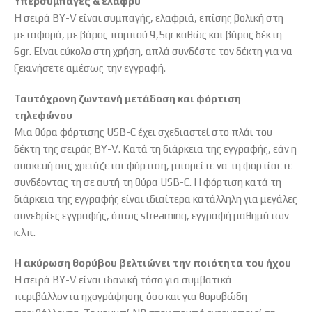
Υπερσυμπαγές & ελαφρύ
Η σειρά BY-V είναι συμπαγής, ελαφριά, επίσης βολική στη
μεταφορά, με βάρος πομπού 9,5gr καθώς και βάρος δέκτη
6gr. Είναι εύκολο στη χρήση, απλά συνδέστε τον δέκτη για να
ξεκινήσετε αμέσως την εγγραφή.
Ταυτόχρονη ζωντανή μετάδοση και φόρτιση
τηλεφώνου
Μια θύρα φόρτισης USB-C έχει σχεδιαστεί στο πλάι του
δέκτη της σειράς BY-V. Κατά τη διάρκεια της εγγραφής, εάν η
συσκευή σας χρειάζεται φόρτιση, μπορείτε να τη φορτίσετε
συνδέοντας τη σε αυτή τη θύρα USB-C. Η φόρτιση κατά τη
διάρκεια της εγγραφής είναι ιδιαίτερα κατάλληλη για μεγάλες
συνεδρίες εγγραφής, όπως streaming, εγγραφή μαθημάτων
κ.λπ.
Η ακύρωση θορύβου βελτιώνει την ποιότητα του ήχου
Η σειρά BY-V είναι ιδανική τόσο για συμβατικά
περιβάλλοντα ηχογράφησης όσο και για θορυβώδη