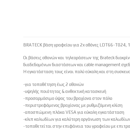
BRATECK βάση γραφείου για 2x οθόνες LDT66-T024, 1
Οι βάσεις οθονών και τηλεοράσεων της Brateck διακρί
διαδεδομένων διαστάσεων και cable management σχεδ
Η εγκατάσταση τους είναι πολύ εύκολη και στη συσκευ
-για τοποθέτηση έως 2 οθονών
-υψηλής ποιότητας & ανθεκτική κατασκευή
-προσαρμόσιμο ύψος του βραχίονα στον πόλο
-περιστρεφόμενος βραχίονας με ρυθμιζόμενη κλίση
-αποσπώμενη πλάκα VESA για εύκολη εγκατάσταση
-κλιπ καλωδίων για καλύτερη οργάνωση των καλωδίω
-τοποθετείται στην επιφάνεια του γραφείου με επιτρ