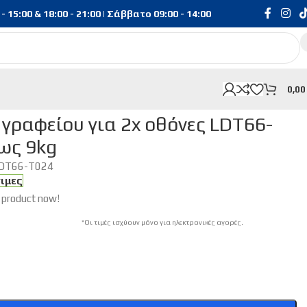
15:00 & 18:00 - 21:00 | Σάββατο 09:00 - 14:00
0,0
24, 17-32″, έως 9kg
γραφείου για 2x οθόνες LDT66-
έως 9kg
DT66-T024
σιμες
 product now!
*Οι τιμές ισχύουν μόνο για ηλεκτρονικές αγορές.