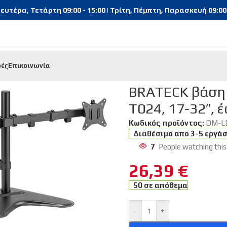
υτέρα, Τετάρτη 09:00 - 15:00 | Τρίτη, Πέμπτη, Παρασκευή 09:00 - 
φές
Επικοινωνία
λεχειριστήρια
/
BRATECK βάση γραφείου για 2x οθόνες LDT66-T0
BRATECK βάση 
T024, 17-32″, 
Κωδικός προϊόντος:
DM-L
Διαθέσιμο απο 3-5 εργά
7
People watching this
26,39
€
50 σε απόθεμα
-
+