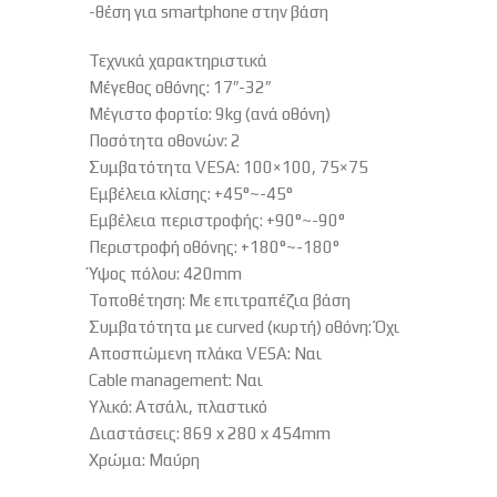
-θέση για smartphone στην βάση
Τεχνικά χαρακτηριστικά
Μέγεθος οθόνης: 17″-32″
Μέγιστο φορτίο: 9kg (ανά οθόνη)
Ποσότητα οθονών: 2
Συμβατότητα VESA: 100×100, 75×75
Εμβέλεια κλίσης: +45°~-45°
Εμβέλεια περιστροφής: +90°~-90°
Περιστροφή οθόνης: +180°~-180°
Ύψος πόλου: 420mm
Τοποθέτηση: Με επιτραπέζια βάση
Συμβατότητα με curved (κυρτή) οθόνη: Όχι
Αποσπώμενη πλάκα VESA: Ναι
Cable management: Ναι
Υλικό: Ατσάλι, πλαστικό
Διαστάσεις: 869 x 280 x 454mm
Χρώμα: Μαύρη