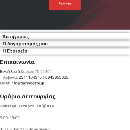
σου
Κατηγορίες
Ο Λογαριασμός μου
Η Εταιρεία
Επικοινωνία
Βενιζέλου 6
,Καβάλα ΤΚ 65302
Τηλέφωνα:
2511104545
|
6945965035
Email:
info@technogate.gr
Ωράριο Λειτουργίας
Δευτέρα-Τετάρτη-Σάββατο
9:00-15:00
Τρίτη-Πέμπτη-Παρασκευή