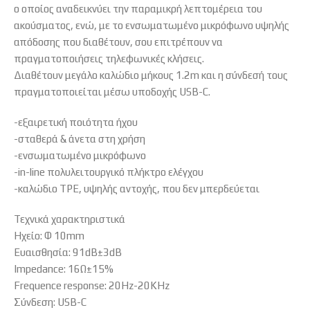
ο οποίος αναδεικνύει την παραμικρή λεπτομέρεια του
ακούσματος, ενώ, με το ενσωματωμένο μικρόφωνο υψηλής
απόδοσης που διαθέτουν, σου επιτρέπουν να
πραγματοποιήσεις τηλεφωνικές κλήσεις.
Διαθέτουν μεγάλο καλώδιο μήκους 1.2m και η σύνδεσή τους
πραγματοποιείται μέσω υποδοχής USB-C.
-εξαιρετική ποιότητα ήχου
-σταθερά & άνετα στη χρήση
-ενσωματωμένο μικρόφωνο
-in-line πολυλειτουργικό πλήκτρο ελέγχου
-καλώδιο TPE, υψηλής αντοχής, που δεν μπερδεύεται
Τεχνικά χαρακτηριστικά
Ηχείο: Φ 10mm
Ευαισθησία: 91dB±3dB
Impedance: 16Ω±15%
Frequence response: 20Hz-20KHz
Σύνδεση: USB-C