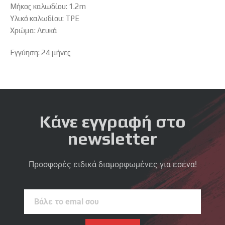
Μήκος καλωδίου: 1.2m
Υλικό καλωδίου: TPE
Χρώμα: Λευκά
Εγγύηση: 24 μήνες
Κάνε εγγραφή στο
newsletter
Προσφορές ειδικά διαμορφωμένες για εσένα!
Βάλε
το
emal