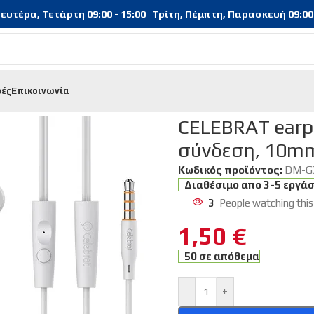
υτέρα, Τετάρτη 09:00 - 15:00 | Τρίτη, Πέμπτη, Παρασκευή 09:00 - 
φές
Επικοινωνία
oths | Handsfree
/
CELEBRAT earphones με μικρόφωνο G35, 3.5m
CELEBRAT earp
σύνδεση, 10mm
Κωδικός προϊόντος:
DM-G
Διαθέσιμο απο 3-5 εργά
3
People watching this
1,50
€
50 σε απόθεμα
-
+