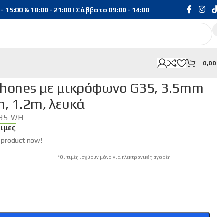
15:00 & 18:00 - 21:00 | Σάββατο 09:00 - 14:00
0,0
m σύνδεση, 10mm, 1.2m, λευκά
hones με μικρόφωνο G35, 3.5mm
, 1.2m, λευκά
35-WH
σιμες
 product now!
*Οι τιμές ισχύουν μόνο για ηλεκτρονικές αγορές.