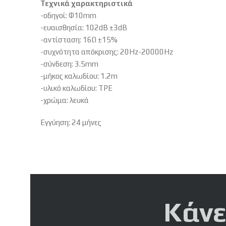
Τεχνικά χαρακτηριστικά
-οδηγοί: Φ10mm
-ευαισθησία: 102dB ±3dB
-αντίσταση: 16Ω ±15%
-συχνότητα απόκρισης: 20Hz-20000Hz
-σύνδεση: 3.5mm
-μήκος καλωδίου: 1.2m
-υλικό καλωδίου: TPE
-χρώμα: λευκά
Εγγύηση: 24 μήνες
Κάνε