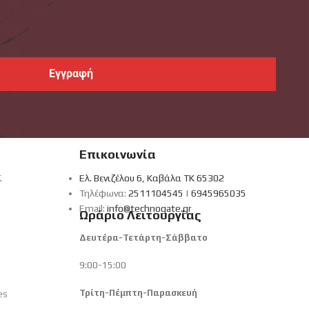
Επικοινωνία
ς
Ελ. Βενιζέλου 6, Καβάλα ΤΚ 65302
Τηλέφωνα:
2511104545
|
6945965035
Email:
info@technogate.gr
Ωράριο Λειτουργίας
Δευτέρα-Τετάρτη-Σάββατο
9:00-15:00
Τρίτη-Πέμπτη-Παρασκευή
es