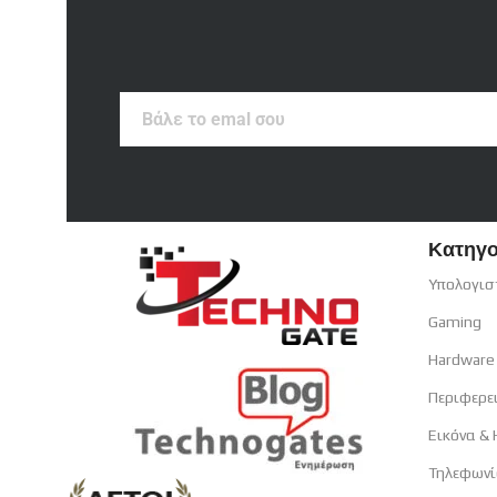
Βάλε
το
emal
σου
Κατηγο
Υπολογισ
Gaming
Hardware
Περιφερε
Εικόνα &
Τηλεφωνί