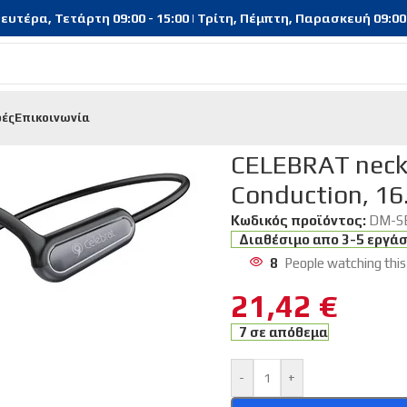
υτέρα, Τετάρτη 09:00 - 15:00 | Τρίτη, Πέμπτη, Παρασκευή 09:00 - 
φές
Επικοινωνία
oths | Handsfree
/
CELEBRAT neckband earphones SE9, OWS Bon
CELEBRAT neck
Conduction, 1
Κωδικός προϊόντος:
DM-S
Διαθέσιμο απο 3-5 εργά
8
People watching this
21,42
€
7 σε απόθεμα
-
+