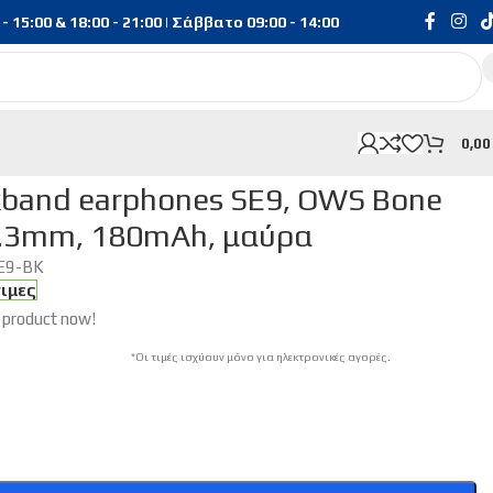
15:00 & 18:00 - 21:00 | Σάββατο 09:00 - 14:00
0,0
e Conduction, 16.3mm, 180mAh, μαύρα
band earphones SE9, OWS Bone
6.3mm, 180mAh, μαύρα
E9-BK
σιμες
 product now!
*Οι τιμές ισχύουν μόνο για ηλεκτρονικές αγορές.