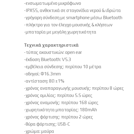
-ενσωματωμένο μικρόφωνο
-IPX55, ανθεκτικά σε σταγονίδια νερού & ιδρώτα
-γρήγορη σύνδεση με smartphone μέσω Bluetooth
-πλήκτρο για τον έλεγχο μουσικής & κλήσεων
-μπαταρία με μεγάλη χωρητικότητα
Τεχνικά χαρακτηριστικά
-τύπος ακουστικών: open ear
-έκδοση Bluetooth: V5.3
-εμβέλεια σύνδεσης: περίπου 10 μέτρα
-οδηγοί: Φ16.3mm
-αντίσταση: 8Ω ±1%
-χρόνος αναπαραγωγής μουσικής: περίπου 8 ώρες
-χρόνος ομιλίας: περίπου 5.5 ώρες
-χρόνος αναμονής: περίπου 168 ώρες
-χωρητικότητα μπαταρίας: 180mAh
-χρόνος φόρτισης: περίπου 2 ώρες
-θύρα φόρτισης: USB-C
-χρώμα: μαύρα