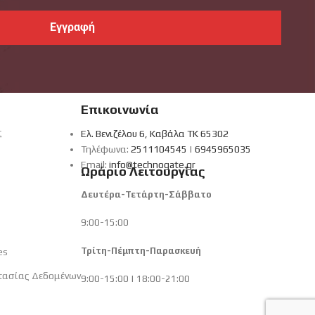
Επικοινωνία
ς
Ελ. Βενιζέλου 6, Καβάλα ΤΚ 65302
Τηλέφωνα:
2511104545
|
6945965035
Email:
info@technogate.gr
Ωράριο Λειτουργίας
Δευτέρα-Τετάρτη-Σάββατο
9:00-15:00
Τρίτη-Πέμπτη-Παρασκευή
es
τασίας Δεδομένων
9:00-15:00 | 18:00-21:00