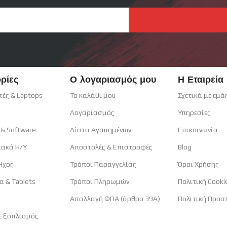
ρίες
Ο λογαριασμός μου
Η Εταιρεία
τές & Laptops
Το καλάθι μου
Σχετικά με εμά
Λογαριασμός
Υπηρεσίες
 & Software
Λίστα Αγαπημένων
Επικοινωνία
ιακά H/Y
Αποστολές & Επιστροφές
Blog
 Ηχος
Τρόποι Παραγγελίας
Όροι Χρήσης
α & Tablets
Τρόποι Πληρωμών
Πολιτική Cooki
Απαλλαγή ΦΠΑ (άρθρο 39Α)
Πολιτική Προσ
 Εξοπλισμός