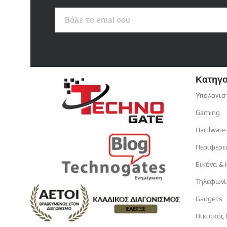
Βάλε
το
emal
σου
Κατηγο
Υπολογισ
Gaming
Hardware
Περιφερε
Εικόνα &
Τηλεφωνί
Gadgets
Οικιακός