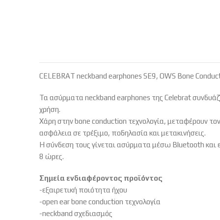
CELEBRAT neckband earphones SE9, OWS Bone Conduc
Τα ασύρματα neckband earphones της Celebrat συνδυάζο
χρήση.
Χάρη στην bone conduction τεχνολογία, μεταφέρουν τ
ασφάλεια σε τρέξιμο, ποδηλασία και μετακινήσεις.
Η σύνδεση τους γίνεται ασύρματα μέσω Bluetooth και
8 ώρες.
Σημεία ενδιαφέροντος προϊόντος
-εξαιρετική ποιότητα ήχου
-open ear bone conduction τεχνολογία
-neckband σχεδιασμός