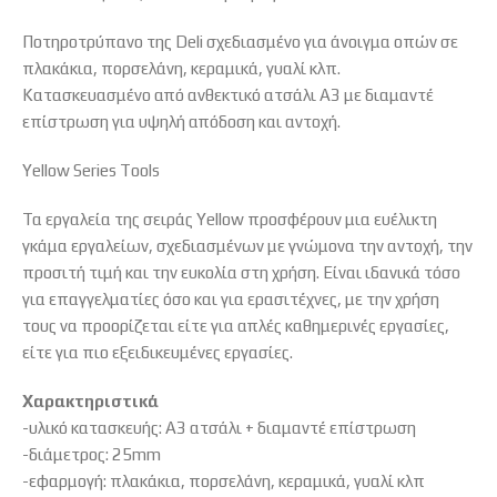
Ποτηροτρύπανο της Deli σχεδιασμένο για άνοιγμα οπών σε
πλακάκια, πορσελάνη, κεραμικά, γυαλί κλπ.
Κατασκευασμένο από ανθεκτικό ατσάλι A3 με διαμαντέ
επίστρωση για υψηλή απόδοση και αντοχή.
Yellow Series Tools
Τα εργαλεία της σειράς Yellow προσφέρουν μια ευέλικτη
γκάμα εργαλείων, σχεδιασμένων με γνώμονα την αντοχή, την
προσιτή τιμή και την ευκολία στη χρήση. Είναι ιδανικά τόσο
για επαγγελματίες όσο και για ερασιτέχνες, με την χρήση
τους να προορίζεται είτε για απλές καθημερινές εργασίες,
είτε για πιο εξειδικευμένες εργασίες.
Χαρακτηριστικά
-υλικό κατασκευής: A3 ατσάλι + διαμαντέ επίστρωση
-διάμετρος: 25mm
-εφαρμογή: πλακάκια, πορσελάνη, κεραμικά, γυαλί κλπ