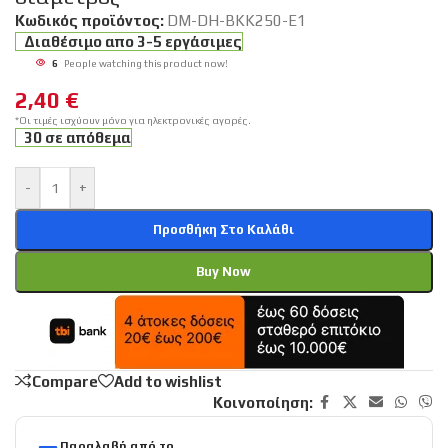
Κωδικός προϊόντος:
DM-DH-BKK250-E1
Διαθέσιμο απο 3-5 εργάσιμες
6
People watching this product now!
2,40
€
*Οι τιμές ισχύουν μόνο για ηλεκτρονικές αγορές.
30 σε απόθεμα
-
+
Προσθήκη Στο Καλάθι
Buy Now
Compare
Add to wishlist
Κοινοποίηση:
Παραλαβή από το