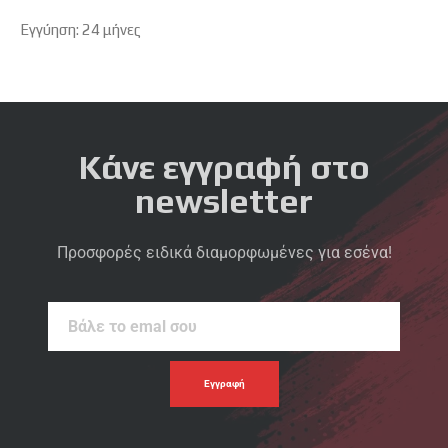
Εγγύηση: 24 μήνες
Κάνε εγγραφή στο
newsletter
Προσφορές ειδικά διαμορφωμένες για εσένα!
Βάλε
το
emal
σου