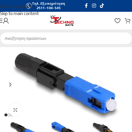
Τηλ. Εξυπηρέτηση
Skip to navigation
2511-104-545
Skip to main content
Αρχική σελίδα
/
Δικτυακά
Click to enlarge