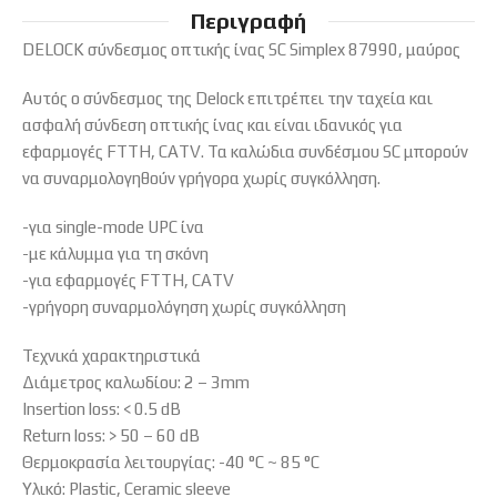
Περιγραφή
DELOCK σύνδεσμος οπτικής ίνας SC Simplex 87990, μαύρος
Αυτός ο σύνδεσμος της Delock επιτρέπει την ταχεία και
ασφαλή σύνδεση οπτικής ίνας και είναι ιδανικός για
εφαρμογές FTTH, CATV. Τα καλώδια συνδέσμου SC μπορούν
να συναρμολογηθούν γρήγορα χωρίς συγκόλληση.
-για single-mode UPC ίνα
-με κάλυμμα για τη σκόνη
-για εφαρμογές FTTH, CATV
-γρήγορη συναρμολόγηση χωρίς συγκόλληση
Τεχνικά χαρακτηριστικά
Διάμετρος καλωδίου: 2 – 3mm
Insertion loss: < 0.5 dB
Return loss: > 50 – 60 dB
Θερμοκρασία λειτουργίας: -40 °C ~ 85 °C
Υλικό: Plastic, Ceramic sleeve