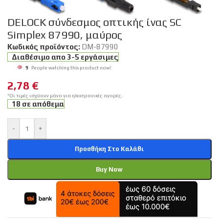
DELOCK σύνδεσμος οπτικής ίνας SC
Simplex 87990, μαύρος
Κωδικός προϊόντος:
DM-87990
Διαθέσιμο απο 3-5 εργάσιμες
9
People watching this product now!
2,78
€
*Οι τιμές ισχύουν μόνο για ηλεκτρονικές αγορές.
18 σε απόθεμα
-
+
Προσθήκη Στο Καλάθι
Buy Now