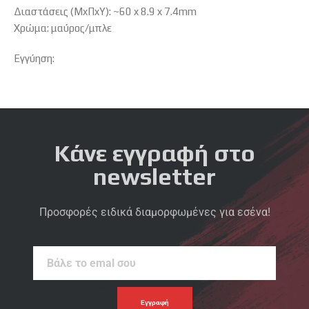
Διαστάσεις (ΜxΠxΥ): ~60 x 8.9 x 7.4mm
Χρώμα: μαύρος/μπλε
Εγγύηση:
Κάνε εγγραφή στο
newsletter
Προσφορές ειδικά διαμορφωμένες για εσένα!
Βάλε
το
emal
σου