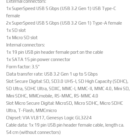
Εxternal connectors:
1x SuperSpeed USB 5 Gbps (USB 3.2 Gen 1) USB Type-C
female
2x SuperSpeed USB 5 Gbps (USB 3.2 Gen 1) Type-A female
1x SD slot
1x Micro SD slot
Internal connectors:
1x 19 pin USB pin header female port on the cable
1x SATA 15 pin power connector
Form factor: 3.5″
Data transfer rate: USB 3.2 Gen 1 up to 5 Gbps
Slot Secure Digital: SD, SD3.0 UHS-I, SD High Capacity (SDHC),
SD Ultra, SDHC Ultra, SDXC, MMC-I, MMC-II, MMC 4.0, Mini SD,
Mini SDHC, MMCmobile, RS-MMC, RS-MMC 4.0
Slot Micro Secure Digital: MicroSD, Micro SDHC, Micro SDHC
Ultra, T-Flash, MMCmicro
Chipset: VIA VL817, Genesys Logic GL3224
Cable data: 1x 19 pin USB pin header female cable, length ca.
54 cm (without connectors)