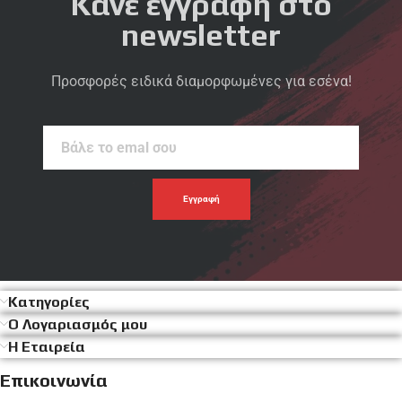
Κάνε εγγραφή στο
newsletter
Προσφορές ειδικά διαμορφωμένες για εσένα!
Βάλε
το
emal
σου
Κατηγορίες
Ο Λογαριασμός μου
Η Εταιρεία
Επικοινωνία