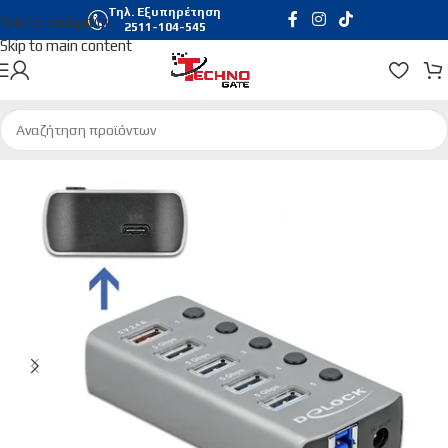
Τηλ. Εξυπηρέτηση
Skip to navigation
2511-104-545
Skip to main content
Αρχική σελίδα
/
Περιφερειακά
/
Card Readers | Usb Hubs