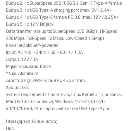
Βύσμα 2: 4x SuperSpeed USB (USB 3.2 Gen 1) Type-A female
Βύσμα 3: 1x USB Type-A charging port (max. 5V / 2.4A)
Βύσμα 4: 1x USB Type-C female PD 3.0 (max. 12V / 2.25A)
Βύσμα 5: 1x 12 V DC jack
Data transfer rate up to: SuperSpeed USB 5Gbps, Hi-Speed
480Mbps, Full-Speed 12Mbps, Low-Speed 1.5Mbps
Power supply: Self-powered
Input: AC 100 ~ 240V / 50 ~ 60Hz / 1.3A
Output: 12V / 3A
Μήκος καλωδίου: 80cm
Υλικό: Aluminium
Διαστάσεις(LxWxH): ca. 99 x 46 x 21mm
Χρώμα: Γκρι
System requirements: Chrome OS, Linux Kernel 3.17 or above,
Mac OS 10.13.6 or above, Windows 7/7-64/8.1/8.1-
64/10/10-64, PC or laptop with a free USB Type-A port
Περιεχόμενα Συσκευασίας
Hub