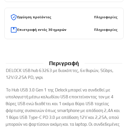
Εγγύηση προϊόντος
Πληροφορίες
Επιστροφή εντός 30 ημερών
Πληροφορίες
Περιγραφή
DELOCK USB hub 63263 με διακόπτες, 6x θυρών, 5Gbps,
12V/2.25A PD, γκρι
Το Hub USB 3.0 Gen 1 της Delock μπορεί να συνδεθεί με
υπολογιστή μέσω καλωδίου USB επεκτείνοντας τον με 4
θύρες USB ενώ διαθέτει και 1 ακόμα θύρα USB ταχείας
φόρτισης συσκευών όπως smartphone με απόδοση 2,4A και
1 θύρα USB Type-C PD 3.0 με απόδοση 12V και 2,25A, οπού
μπορούν να φορτίσουν ακόμη και τα laptop. Οι συνδεδεμένες