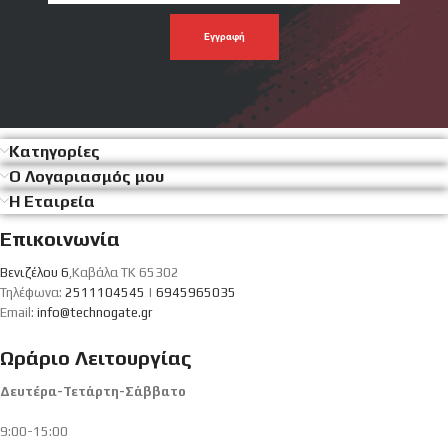
emal
σου
Κατηγορίες
Ο Λογαριασμός μου
Η Εταιρεία
Επικοινωνία
Βενιζέλου 6
,Καβάλα ΤΚ 65302
Τηλέφωνα:
2511104545
|
6945965035
Email:
info@technogate.gr
Ωράριο Λειτουργίας
Δευτέρα-Τετάρτη-Σάββατο
9:00-15:00