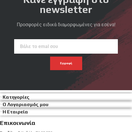
newsletter
Προσφορές ειδικά διαμορφωμένες για εσένα!
Βάλε
το
emal
σου
Κατηγορίες
Ο Λογαριασμός μου
Η Εταιρεία
Επικοινωνία