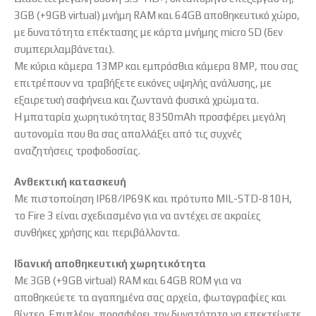
3GB (+9GB virtual) μνήμη RAM και 64GB αποθηκευτικό χώρο,
με δυνατότητα επέκτασης με κάρτα μνήμης micro SD (δεν
συμπεριλαμβάνεται).
Με κύρια κάμερα 13MP και εμπρόσθια κάμερα 8MP, που σας
επιτρέπουν να τραβήξετε εικόνες υψηλής ανάλυσης, με
εξαιρετική σαφήνεια και ζωντανά φυσικά χρώματα.
Η μπαταρία χωρητικότητας 8350mAh προσφέρει μεγάλη
αυτονομία που θα σας απαλλάξει από τις συχνές
αναζητήσεις τροφοδοσίας.
Ανθεκτική κατασκευή
Με πιστοποίηση IP68/IP69K και πρότυπο MIL-STD-810H,
το Fire 3 είναι σχεδιασμένο για να αντέχει σε ακραίες
συνθήκες χρήσης και περιβάλλοντα.
Ιδανική αποθηκευτική χωρητικότητα
Με 3GB (+9GB virtual) RAM και 64GB ROM για να
αποθηκεύετε τα αγαπημένα σας αρχεία, φωτογραφίες και
βίντεο. Επιπλέον, προσφέρει την δυνατότητα να επεκτείνετε