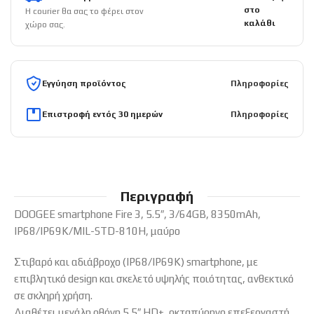
στο
Η courier θα σας το φέρει στον
καλάθι
χώρο σας.
Εγγύηση προϊόντος
Πληροφορίες
Επιστροφή εντός 30 ημερών
Πληροφορίες
Περιγραφή
DOOGEE smartphone Fire 3, 5.5″, 3/64GB, 8350mAh,
IP68/IP69K/MIL-STD-810H, μαύρο
Στιβαρό και αδιάβροχο (IP68/IP69K) smartphone, με
επιβλητικό design και σκελετό υψηλής ποιότητας, ανθεκτικό
σε σκληρή χρήση.
Διαθέτει μεγάλη οθόνη 5.5″ HD+, οκταπύρηνο επεξεργαστή,