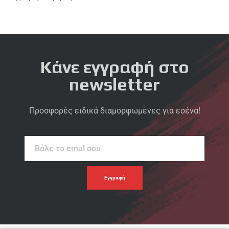
Κάνε εγγραφή στο
newsletter
Προσφορές ειδικά διαμορφωμένες για εσένα!
Βάλε
το
emal
σου