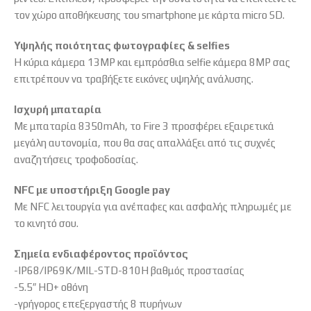
τον χώρο αποθήκευσης του smartphone με κάρτα micro SD.
Υψηλής ποιότητας φωτογραφίες & selfies
Η κύρια κάμερα 13MP και εμπρόσθια selfie κάμερα 8MP σας
επιτρέπουν να τραβήξετε εικόνες υψηλής ανάλυσης.
Ισχυρή μπαταρία
Με μπαταρία 8350mAh, το Fire 3 προσφέρει εξαιρετικά
μεγάλη αυτονομία, που θα σας απαλλάξει από τις συχνές
αναζητήσεις τροφοδοσίας.
NFC με υποστήριξη Google pay
Με NFC λειτουργία για ανέπαφες και ασφαλής πληρωμές με
το κινητό σου.
Σημεία ενδιαφέροντος προϊόντος
-IP68/IP69K/MIL-STD-810H βαθμός προστασίας
-5.5″ HD+ οθόνη
-γρήγορος επεξεργαστής 8 πυρήνων