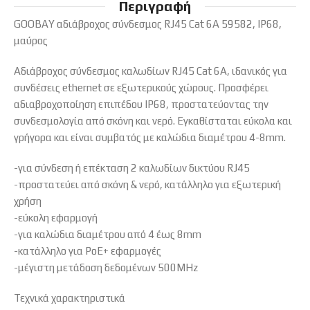
Περιγραφή
GOOBAY αδιάβροχος σύνδεσμος RJ45 Cat 6A 59582, IP68,
μαύρος
Αδιάβροχος σύνδεσμος καλωδίων RJ45 Cat 6A, ιδανικός για
συνδέσεις ethernet σε εξωτερικούς χώρους. Προσφέρει
αδιαβροχοποίηση επιπέδου IP68, προστατεύοντας την
συνδεσμολογία από σκόνη και νερό. Εγκαθίσταται εύκολα και
γρήγορα και είναι συμβατός με καλώδια διαμέτρου 4-8mm.
-για σύνδεση ή επέκταση 2 καλωδίων δικτύου RJ45
-προστατεύει από σκόνη & νερό, κατάλληλο για εξωτερική
χρήση
-εύκολη εφαρμογή
-για καλώδια διαμέτρου από 4 έως 8mm
-κατάλληλο για PoE+ εφαρμογές
-μέγιστη μετάδοση δεδομένων 500MHz
Τεχνικά χαρακτηριστικά