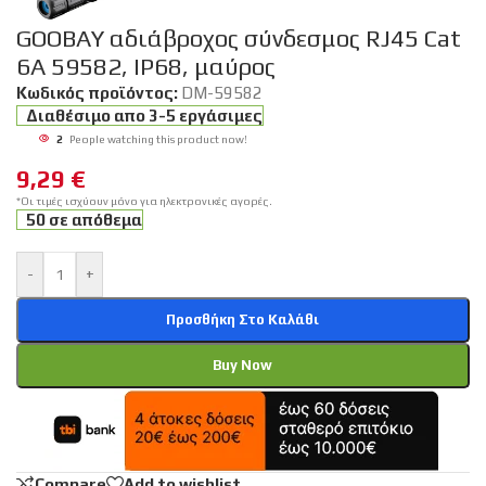
GOOBAY αδιάβροχος σύνδεσμος RJ45 Cat
6A 59582, IP68, μαύρος
Κωδικός προϊόντος:
DM-59582
Διαθέσιμο απο 3-5 εργάσιμες
2
People watching this product now!
9,29
€
*Οι τιμές ισχύουν μόνο για ηλεκτρονικές αγορές.
50 σε απόθεμα
-
+
Προσθήκη Στο Καλάθι
Buy Now
Compare
Add to wishlist