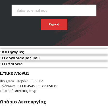
Βάλε
το
emal
σου
Κατηγορίες
Ο Λογαριασμός μου
Η Εταιρεία
Επικοινωνία
Βενιζέλου 6
,Καβάλα ΤΚ 65302
Τηλέφωνα:
2511104545
|
6945965035
Email:
info@technogate.gr
Ωράριο Λειτουργίας