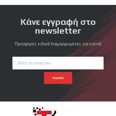
Κάνε εγγραφή στο
newsletter
Προσφορές ειδικά διαμορφωμένες για εσένα!
Βάλε
το
emal
σου