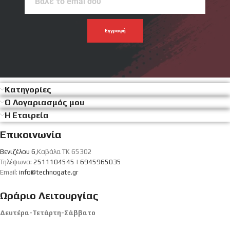
το
emal
σου
Κατηγορίες
Ο Λογαριασμός μου
Η Εταιρεία
Επικοινωνία
Βενιζέλου 6
,Καβάλα ΤΚ 65302
Τηλέφωνα:
2511104545
|
6945965035
Email:
info@technogate.gr
Ωράριο Λειτουργίας
Δευτέρα-Τετάρτη-Σάββατο