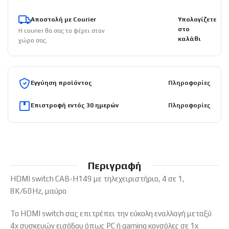
Αποστολή με Courier
Υπολογίζετε
στο
Η courier θα σας το φέρει στον
καλάθι
χώρο σας.
Εγγύηση προϊόντος
Πληροφορίες
Επιστροφή εντός 30 ημερών
Πληροφορίες
Περιγραφή
HDMI switch CAB-H149 με τηλεχειριστήριο, 4 σε 1,
8K/60Hz, μαύρο
Το HDMI switch σας επιτρέπει την εύκολη εναλλαγή μεταξύ
4x συσκευών εισόδου όπως PC ή gaming κονσόλες σε 1x