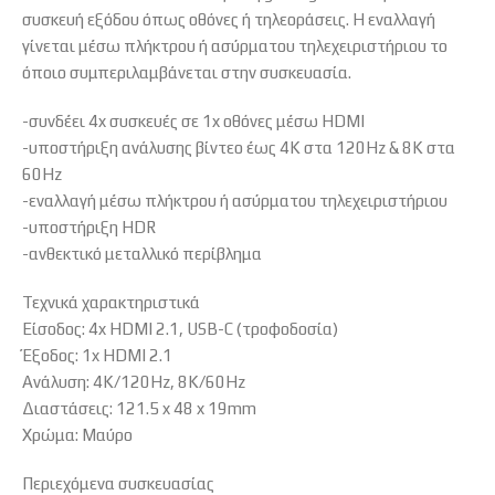
συσκευή εξόδου όπως οθόνες ή τηλεοράσεις. Η εναλλαγή
γίνεται μέσω πλήκτρου ή ασύρματου τηλεχειριστήριου το
όποιο συμπεριλαμβάνεται στην συσκευασία.
-συνδέει 4x συσκευές σε 1x οθόνες μέσω HDMI
-υποστήριξη ανάλυσης βίντεο έως 4K στα 120Hz & 8K στα
60Hz
-εναλλαγή μέσω πλήκτρου ή ασύρματου τηλεχειριστήριου
-υποστήριξη HDR
-ανθεκτικό μεταλλικό περίβλημα
Τεχνικά χαρακτηριστικά
Είσοδος: 4x HDMI 2.1, USB-C (τροφοδοσία)
Έξοδος: 1x HDMI 2.1
Ανάλυση: 4K/120Hz, 8K/60Hz
Διαστάσεις: 121.5 x 48 x 19mm
Χρώμα: Μαύρο
Περιεχόμενα συσκευασίας