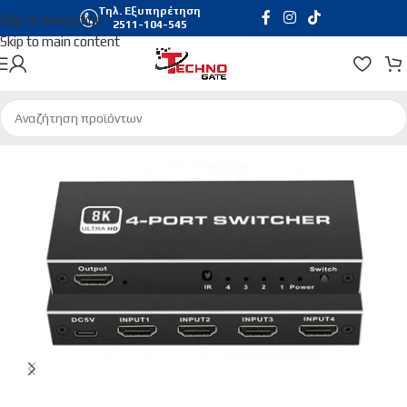
Τηλ. Εξυπηρέτηση
Skip to navigation
2511-104-545
Skip to main content
Αρχική σελίδα
/
Εικόνα & Ηχος
/
KVM | Splitter | Switch