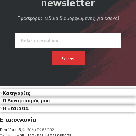
newsletter
Προσφορές ειδικά διαμορφωμένες για εσένα!
Βάλε
το
emal
σου
Κατηγορίες
Ο Λογαριασμός μου
Η Εταιρεία
Επικοινωνία
Βενιζέλου 6
,Καβάλα ΤΚ 65302
Τηλέφωνα:
2511104545
|
6945965035