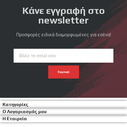
Κάνε εγγραφή στο
newsletter
Προσφορές ειδικά διαμορφωμένες για εσένα!
Βάλε
το
emal
σου
Κατηγορίες
Ο Λογαριασμός μου
Η Εταιρεία