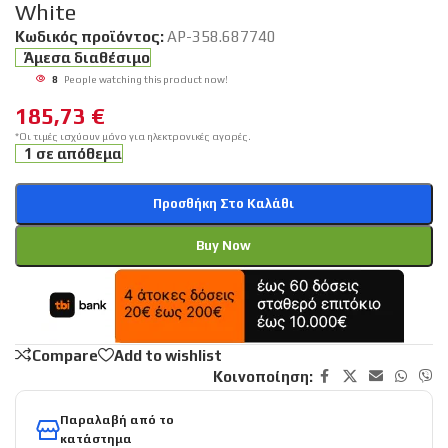
White
Κωδικός προϊόντος:
AP-358.687740
Άμεσα διαθέσιμο
8
People watching this product now!
185,73
€
*Οι τιμές ισχύουν μόνο για ηλεκτρονικές αγορές.
1 σε απόθεμα
Προσθήκη Στο Καλάθι
Buy Now
Compare
Add to wishlist
Κοινοποίηση:
Παραλαβή από το
κατάστημα