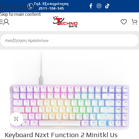
Τηλ. Εξυπηρέτηση
Skip to navigation
2511-104-545
Skip to main content
Αρχική σελίδα
/
Gaming
/
Gaming Keyboards
Click to enlarge
Keyboard Nzxt Function 2 Minitkl Us