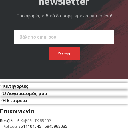
newsletter
Προσφορές ειδικά διαμορφωμένες για εσένα!
Βάλε
το
emal
σου
Κατηγορίες
Ο Λογαριασμός μου
Η Εταιρεία
Επικοινωνία
Βενιζέλου 6
,Καβάλα ΤΚ 65302
Τηλέφωνα:
2511104545
|
6945965035