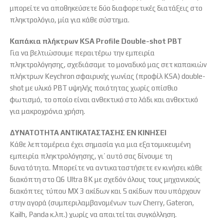
μπορείτε να αποθηκεύσετε δύο διαφορετικές διατάξεις στο
πληκτρολόγιο, μία για κάθε σύστημα.
Καπάκια πλήκτρων KSA Profile Double-shot PBT
Για να βελτιώσουμε περαιτέρω την εμπειρία
πληκτρολόγησης, σχεδιάσαμε το μοναδικό μας σετ καπακιών
πλήκτρων Keychron σφαιρικής γωνίας (προφίλ KSA) double-
shot με υλικό PBT υψηλής ποιότητας χωρίς οπίσθιο
φωτισμό, το οποίο είναι ανθεκτικό στο λάδι και ανθεκτικό
για μακροχρόνια χρήση.
ΔΥΝΑΤΟΤΗΤΑ ΑΝΤΙΚΑΤΑΣΤΑΣΗΣ ΕΝ ΚΙΝΗΣΕΙ
Κάθε λεπτομέρεια έχει σημασία για μια εξατομικευμένη
εμπειρία πληκτρολόγησης, γι’ αυτό σας δίνουμε τη
δυνατότητα. Μπορείτε να αντικαταστήσετε εν κινήσει κάθε
διακόπτη στο Q6 Ultra 8K με σχεδόν όλους τους μηχανικούς
διακόπτες τύπου MX 3 ακίδων και 5 ακίδων που υπάρχουν
στην αγορά (συμπεριλαμβανομένων των Cherry, Gateron,
Kailh, Panda κ.λπ.) χωρίς να απαιτείται συγκόλληση.