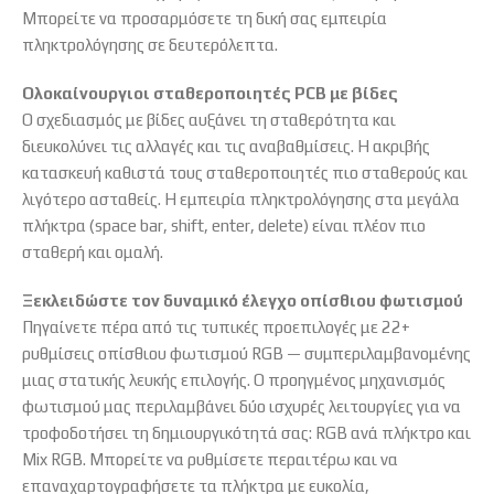
Μπορείτε να προσαρμόσετε τη δική σας εμπειρία
πληκτρολόγησης σε δευτερόλεπτα.
Ολοκαίνουργιοι σταθεροποιητές PCB με βίδες
Ο σχεδιασμός με βίδες αυξάνει τη σταθερότητα και
διευκολύνει τις αλλαγές και τις αναβαθμίσεις. Η ακριβής
κατασκευή καθιστά τους σταθεροποιητές πιο σταθερούς και
λιγότερο ασταθείς. Η εμπειρία πληκτρολόγησης στα μεγάλα
πλήκτρα (space bar, shift, enter, delete) είναι πλέον πιο
σταθερή και ομαλή.
Ξεκλειδώστε τον δυναμικό έλεγχο οπίσθιου φωτισμού
Πηγαίνετε πέρα από τις τυπικές προεπιλογές με 22+
ρυθμίσεις οπίσθιου φωτισμού RGB — συμπεριλαμβανομένης
μιας στατικής λευκής επιλογής. Ο προηγμένος μηχανισμός
φωτισμού μας περιλαμβάνει δύο ισχυρές λειτουργίες για να
τροφοδοτήσει τη δημιουργικότητά σας: RGB ανά πλήκτρο και
Mix RGB. Μπορείτε να ρυθμίσετε περαιτέρω και να
επαναχαρτογραφήσετε τα πλήκτρα με ευκολία,