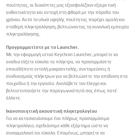
ποιότητας, οι διακόπτες μας εξασφαλίζουν εξαιρετική
ανθεκτικότητα και αντοχή στη φθορά με την πάροδο του
χρόνου. Αυτό το υλικό υψηλής ποιότητας παρέχει ομαλή και
σταθερή πληκτρολόγηση, βελτιώνοντας τη συνολική εμπειρία
πληκτρολόγησης.
Προγραμματίστε με το Launcher.
Με την εφαρμογή ιστού Keychron Launcher, μπορείτε να
αναδιατάξετε εύκολα τα πλήκτρα, να προσαρμόσετε
οποιαδήποτε εντολή μακροεντολής, συντομεύσεις ή
συνδυασμούς πλήκτρων για να βελτιώσετε την απόδοση στα
παιχνίδια ή την εργασία. Αναλάβετε τον έλεγχο και
βελτιστοποιήστε την παραγωγικότητά σας όπως ποτέ
άλλοτε.
Ικανοποιητική ακουστική πληκτρολογίου
Για να κατασκευάσουμε ένα πλήρως προσαρμόσιμο
πληκτρολόγιο, σχεδιάσαμε κάθε εξάρτημα ώστε να
συναρμολογείται εύκολα. Επομένως, μπορείτε να