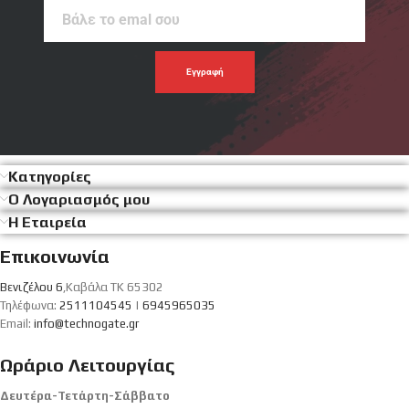
Βάλε
το
emal
σου
Κατηγορίες
Ο Λογαριασμός μου
Η Εταιρεία
Επικοινωνία
Βενιζέλου 6
,Καβάλα ΤΚ 65302
Τηλέφωνα:
2511104545
|
6945965035
Email:
info@technogate.gr
Ωράριο Λειτουργίας
Δευτέρα-Τετάρτη-Σάββατο