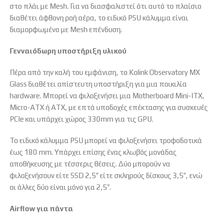
στο πλάι με Mesh. Για να διασφαλιστεί ότι αυτό το πλαίσιο
διαθέτει άφθονη ροή αέρα, το ειδικό PSU κάλυμμα είναι
διαμορφωμένο με Mesh επένδυση.
Γενναιόδωρη υποστήριξη υλικού
Πέρα από την καλή του εμφάνιση, το Kolink Observatory MX
Glass διαθέτει απίστευτη υποστήριξη για μια ποικιλία
hardware. Μπορεί να φιλοξενήσει μια Motherboard Mini-ITX,
Micro-ATX ή ATX, με επτά υποδοχές επέκτασης για συσκευές
PCIe και υπάρχει χώρος 330mm για τις GPU.
Το ειδικό κάλυμμα PSU μπορεί να φιλοξενήσει τροφοδοτικά
έως 180 mm. Υπάρχει επίσης ένας κλωβός μονάδας
αποθήκευσης με τέσσερις θέσεις. Δύο μπορούν να
φιλοξενήσουν είτε SSD 2,5″ είτε σκληρούς δίσκους 3,5″, ενώ
οι άλλες δύο είναι μόνο για 2,5″.
Airflow για πάντα