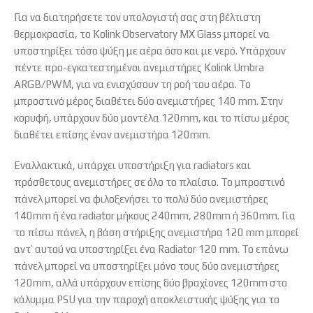
Για να διατηρήσετε τον υπολογιστή σας στη βέλτιστη
θερμοκρασία, το Kolink Observatory MX Glass μπορεί να
υποστηρίξει τόσο ψύξη με αέρα όσο και με νερό. Υπάρχουν
πέντε προ-εγκατεστημένοι ανεμιστήρες Kolink Umbra
ARGB/PWM, για να ενισχύσουν τη ροή του αέρα. Το
μπροστινό μέρος διαθέτει δύο ανεμιστήρες 140 mm. Στην
κορυφή, υπάρχουν δύο μοντέλα 120mm, και το πίσω μέρος
διαθέτει επίσης έναν ανεμιστήρα 120mm.
Εναλλακτικά, υπάρχει υποστήριξη για radiators και
πρόσθετους ανεμιστήρες σε όλο το πλαίσιο. Το μπροστινό
πάνελ μπορεί να φιλοξενήσει το πολύ δύο ανεμιστήρες
140mm ή ένα radiator μήκους 240mm, 280mm ή 360mm. Για
το πίσω πάνελ, η βάση στήριξης ανεμιστήρα 120 mm μπορεί
αντ’ αυτού να υποστηρίξει ένα Radiator 120 mm. Το επάνω
πάνελ μπορεί να υποστηρίξει μόνο τους δύο ανεμιστήρες
120mm, αλλά υπάρχουν επίσης δύο βραχίονες 120mm στο
κάλυμμα PSU για την παροχή αποκλειστικής ψύξης για το