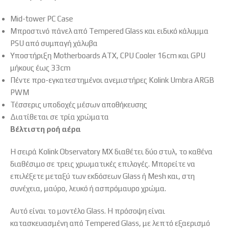
Mid-tower PC Case
Μπροστινό πάνελ από Tempered Glass και ειδικό κάλυμμα
PSU από συμπαγή χάλυβα
Υποστήριξη Motherboards ATX, CPU Cooler 16cm και GPU
μήκους έως 33cm
Πέντε προ-εγκατεστημένοι ανεμιστήρες Kolink Umbra ARGB
PWM
Τέσσερις υποδοχές μέσων αποθήκευσης
Διατίθεται σε τρία χρώματα
Βέλτιστη ροή αέρα
Η σειρά Kolink Observatory MX διαθέτει δύο στυλ, το καθένα
διαθέσιμο σε τρεις χρωματικές επιλογές. Μπορείτε να
επιλέξετε μεταξύ των εκδόσεων Glass ή Mesh και, στη
συνέχεια, μαύρο, λευκό ή ασπρόμαυρο χρώμα.
Αυτό είναι το μοντέλο Glass. Η πρόσοψη είναι
κατασκευασμένη από Tempered Glass, με λεπτό εξαερισμό