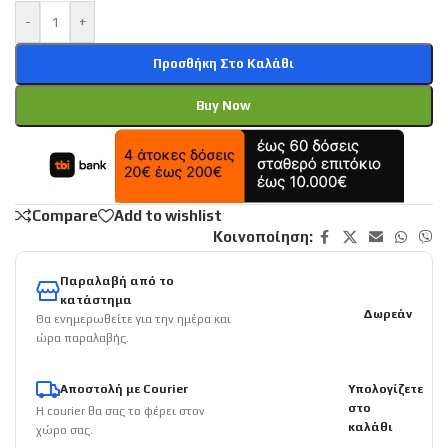
-
+
Προσθήκη Στο Καλάθι
Buy Now
Compare
Add to wishlist
Κοινοποίηση:
Παραλαβή από το
κατάστημα
Δωρεάν
Θα ενημερωθείτε για την ημέρα και
ώρα παραλαβής.
Αποστολή με Courier
Υπολογίζετε
στο
Η courier θα σας το φέρει στον
καλάθι
χώρο σας.