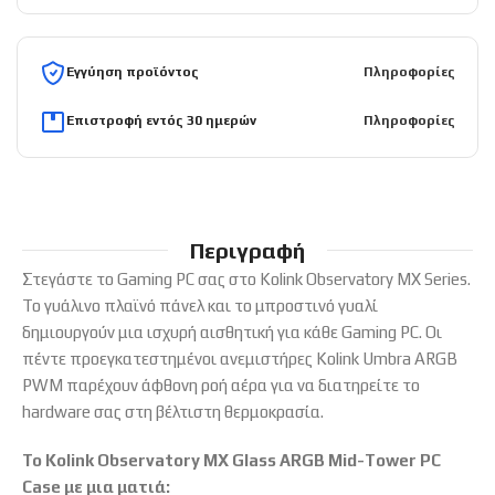
Εγγύηση προϊόντος
Πληροφορίες
Επιστροφή εντός 30 ημερών
Πληροφορίες
Περιγραφή
Στεγάστε το Gaming PC σας στο Kolink Observatory MX Series.
Το γυάλινο πλαϊνό πάνελ και το μπροστινό γυαλί
δημιουργούν μια ισχυρή αισθητική για κάθε Gaming PC. Οι
πέντε προεγκατεστημένοι ανεμιστήρες Kolink Umbra ARGB
PWM παρέχουν άφθονη ροή αέρα για να διατηρείτε το
hardware σας στη βέλτιστη θερμοκρασία.
Το Kolink Observatory MX Glass ARGB Mid-Tower PC
Case με μια ματιά: