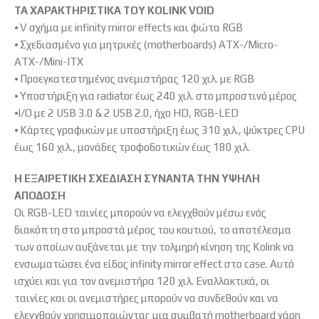
ΤΑ ΧΑΡΑΚΤΗΡΙΣΤΙΚΑ ΤΟΥ KOLINK VOID
⦁ V σχήμα με infinity mirror effects και φώτα RGB
⦁ Σχεδιασμένο για μητρικές (motherboards) ATX-/Micro-
ATX-/Mini-ITX
⦁ Προεγκατεστημένος ανεμιστήρας 120 χιλ. με RGB
⦁ Υποστήριξη για radiator έως 240 χιλ. στο μπροστινό μέρος
⦁I/O με 2 USB 3.0 & 2 USB 2.0, ήχο HD, RGB-LED
⦁ Κάρτες γραφικών με υποστήριξη έως 310 χιλ., ψύκτρες CPU
έως 160 χιλ., μονάδες τροφοδοτικών έως 180 χιλ.
Η ΕΞΑΙΡΕΤΙΚΗ ΣΧΕΔΙΑΣΗ ΣΥΝΑΝΤΑ ΤΗΝ ΥΨΗΛΗ
ΑΠΟΔΟΣΗ
Οι RGB-LED ταινίες μπορούν να ελεγχθούν μέσω ενός
διακόπτη στο μπροστά μέρος του κουτιού, το αποτέλεσμα
των οποίων αυξάνεται με την τολμηρή κίνηση της Kolink να
ενσωματώσει ένα είδος infinity mirror effect στο case. Αυτό
ισχύει και για τον ανεμιστήρα 120 χιλ. Εναλλακτικά, οι
ταινίες και οι ανεμιστήρες μπορούν να συνδεθούν και να
ελεγχθούν χρησιμοποιώντας μια συμβατή motherboard χάρη