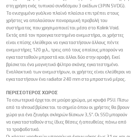
στη χρήση ενός τυπικού συνδέσμου 3 ακίδων (3PIN 5VDG).
Το ενισχυμένο γυάλινο πλαϊνό πλαίσιο επιτρέπει στους
χρήστες να απολαύσουν πανοραμική προβολή του
συστήματος που χρησιμοποιείται μέσα στο Kolink Void.
Εκτός από τον προεγκατεστημένο ανεμιστήρα, οι χρήστες
είναι επίσης ελεύθεροι να εγκαταστήσουν άλλους πέντε
ανεμιστήρες 120 χιλ., τρεις από τους οποίους μπορούν να
εγκατασταθούν μπροστά και άλλοι δύο στην οροφή. Εκεί
βρίσκεται ένα μαγνητικό φίλτρο σκόνης εγκατεστημένο.
Εναλλακτικά των ανεμιστήρων, οι χρήστες είναι ελεύθεροι να
εγκαταστήσουν ένα radiator 240 mm στο μπροστινό μέρος.
ΠΕΡΙΣΣΟΤΕΡΟΣ ΧΩΡΟΣ
Το εσωτερικό έρχεται σε μαύρο χρώμα, με κρυφό PSU. Πίσω
από το shroud βρίσκεται το σημείο όπου οι χρήστες θα βρουν
χώρο για ένα ζευγάρι σκληρών δίσκων 3,5″. Οι SSD μπορούν
να εγκατασταθούν στις ίδιες θέσεις ή απευθείας πάνω από
το τροφοδοτικό.
Οι κάρτες γραφικών μπορούν να έχουν μήκος έως 31 εκ. και οι