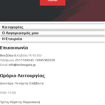
σου
Κατηγορίες
Ο Λογαριασμός μου
Η Εταιρεία
Επικοινωνία
Βενιζέλου 6
,Καβάλα ΤΚ 65302
Τηλέφωνα:
2511104545
|
6945965035
Email:
info@technogate.gr
Ωράριο Λειτουργίας
Δευτέρα-Τετάρτη-Σάββατο
9:00-15:00
Τρίτη-Πέμπτη-Παρασκευή