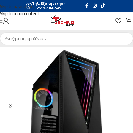
Τηλ. Εξυπηρέτηση
Skip to navigation
2511-104-545
Skip to main content
Αρχική σελίδα
/
Hardware & Software
/
Pc Cases