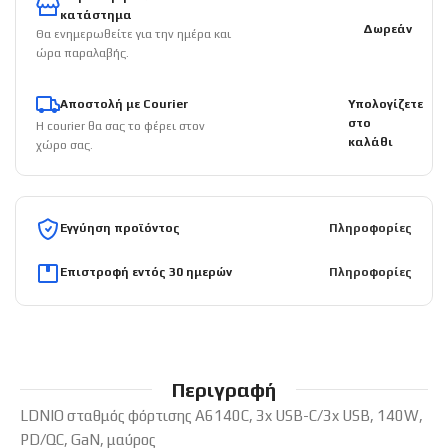
κατάστημα
Δωρεάν
Θα ενημερωθείτε για την ημέρα και
ώρα παραλαβής.
Αποστολή με Courier
Υπολογίζετε
στο
Η courier θα σας το φέρει στον
καλάθι
χώρο σας.
Εγγύηση προϊόντος
Πληροφορίες
Επιστροφή εντός 30 ημερών
Πληροφορίες
Περιγραφή
LDNIO σταθμός φόρτισης A6140C, 3x USB-C/3x USB, 140W,
PD/QC, GaN, μαύρος