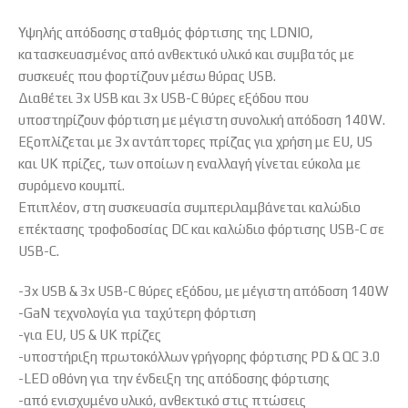
Υψηλής απόδοσης σταθμός φόρτισης της LDNIO,
κατασκευασμένος από ανθεκτικό υλικό και συμβατός με
συσκευές που φορτίζουν μέσω θύρας USB.
Διαθέτει 3x USB και 3x USB-C θύρες εξόδου που
υποστηρίζουν φόρτιση με μέγιστη συνολική απόδοση 140W.
Εξοπλίζεται με 3x αντάπτορες πρίζας για χρήση με EU, US
και UK πρίζες, των οποίων η εναλλαγή γίνεται εύκολα με
συρόμενο κουμπί.
Επιπλέον, στη συσκευασία συμπεριλαμβάνεται καλώδιο
επέκτασης τροφοδοσίας DC και καλώδιο φόρτισης USB-C σε
USB-C.
-3x USB & 3x USB-C θύρες εξόδου, με μέγιστη απόδοση 140W
-GaN τεχνολογία για ταχύτερη φόρτιση
-για EU, US & UK πρίζες
-υποστήριξη πρωτοκόλλων γρήγορης φόρτισης PD & QC 3.0
-LED οθόνη για την ένδειξη της απόδοσης φόρτισης
-από ενισχυμένο υλικό, ανθεκτικό στις πτώσεις