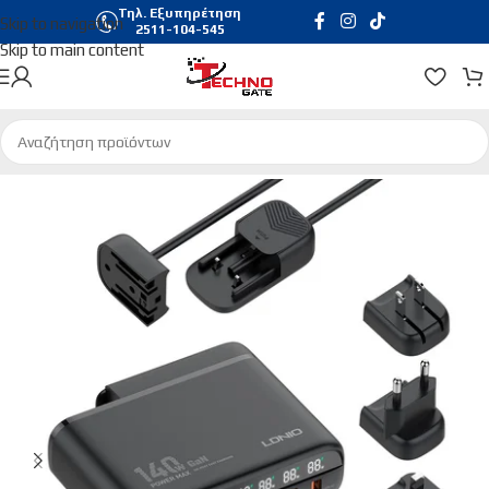
Τηλ. Εξυπηρέτηση
Skip to navigation
2511-104-545
Skip to main content
Αρχική σελίδα
/
Τηλεφωνία & Tablets
/
Φορτιστές | Καλώδια