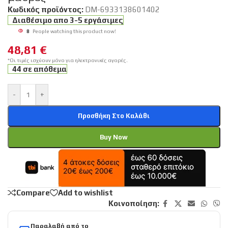
Κωδικός προϊόντος:
DM-6933138601402
Διαθέσιμο απο 3-5 εργάσιμες
8
People watching this product now!
48,81
€
*Οι τιμές ισχύουν μόνο για ηλεκτρονικές αγορές.
44 σε απόθεμα
-
+
Προσθήκη Στο Καλάθι
Buy Now
Compare
Add to wishlist
Κοινοποίηση:
Παραλαβή από το