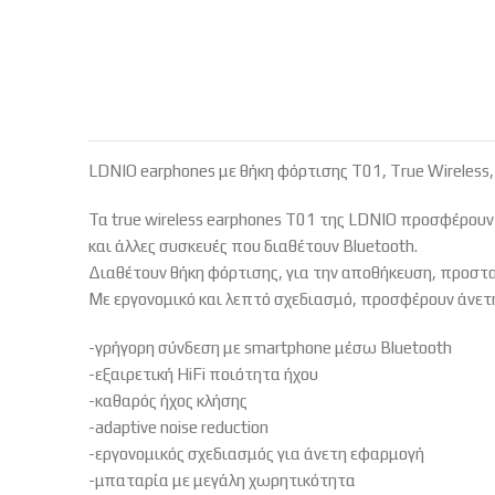
LDNIO earphones με θήκη φόρτισης T01, True Wireless
Τα true wireless earphones T01 της LDNIO προσφέρουν
και άλλες συσκευές που διαθέτουν Bluetooth.
Διαθέτουν θήκη φόρτισης, για την αποθήκευση, προστ
Με εργονομικό και λεπτό σχεδιασμό, προσφέρουν άνετ
-γρήγορη σύνδεση με smartphone μέσω Bluetooth
-εξαιρετική HiFi ποιότητα ήχου
-καθαρός ήχος κλήσης
-adaptive noise reduction
-εργονομικός σχεδιασμός για άνετη εφαρμογή
-μπαταρία με μεγάλη χωρητικότητα