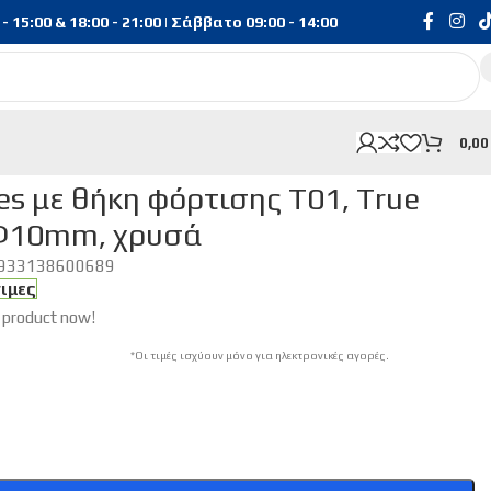
15:00 & 18:00 - 21:00 | Σάββατο 09:00 - 14:00
0,0
Wireless, HiFi, Φ10mm, χρυσά
s με θήκη φόρτισης T01, True
, Φ10mm, χρυσά
933138600689
σιμες
 product now!
*Οι τιμές ισχύουν μόνο για ηλεκτρονικές αγορές.