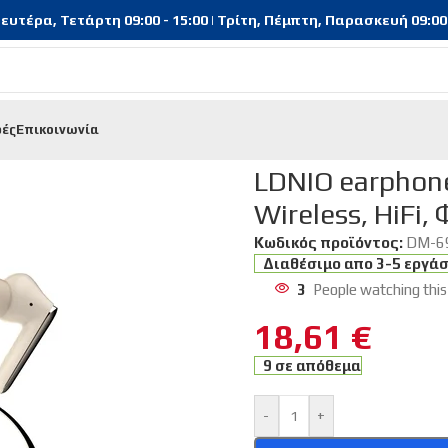
υτέρα, Τετάρτη 09:00 - 15:00 | Τρίτη, Πέμπτη, Παρασκευή 09:00 - 
φές
Επικοινωνία
oths | Handsfree
/
LDNIO earphones με θήκη φόρτισης T01, True 
LDNIO earphone
Wireless, HiFi
Κωδικός προϊόντος:
DM-6
Διαθέσιμο απο 3-5 εργά
3
People watching this
18,61
€
9 σε απόθεμα
-
+