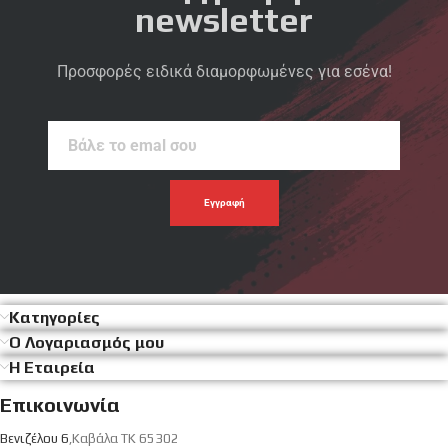
newsletter
Προσφορές ειδικά διαμορφωμένες για εσένα!
Βάλε
το
emal
σου
Κατηγορίες
Ο Λογαριασμός μου
Η Εταιρεία
Επικοινωνία
Βενιζέλου 6
,Καβάλα ΤΚ 65302