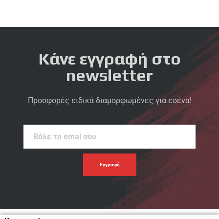
Κάνε εγγραφή στο
newsletter
Προσφορές ειδικά διαμορφωμένες για εσένα!
Βάλε
το
emal
σου