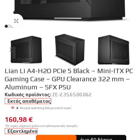
Click to enlarge
Lian Li A4-H2O PCIe 5 Black – Mini-ITX PC
Gaming Case – GPU Clearance 322 mm –
Aluminum – SFX PSU
Κωδικός προϊόντος:
ZE-2.35.65.00.062
Εκτός αποθέματος
4
People watching this product now!
160,98
€
*Οι τιμές ισχύουν μόνο για ηλεκτρονικές αγορές.
Εξαντλημένο