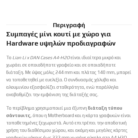
Περιγραφή
Συμπαγές μίνι κουτί με χώρο για
Hardware υψηλών προδιαγραφών
Το
Lian Li x DAN Cases A4-H2O
είναι ιδιαίτερα μικρό και
χωράει σε οποιοδήποτε γραφείο και σε οποιαδήποτε
διάταξη. Με ύψος μόλις 244 mm και πλάτος 140 mm, μπορεί
να τοποθετηθεί με ευελιξία. Ο συνδυασμός χάλυβα και
αλουμινίου εξασφαλίζει σταθερότητα, ενώ παράλληλα
αναβαθμίζει την εμφάνιση της διάταξής σας.
Το περίβλημα χρησιμοποιεί μια έξυπνη
διάταξη τύπου
σάντουιτς
, όπου η Motherboard και η κάρτα γραφικών είναι
τοποθετημένες ξεχωριστά. Αυτό επιτρέπει την αποδοτική
χρήση του διαθέσιμου χώρου, και ακόμη και μεγάλες κάρτες
γραφικών μήκους έως 322 mm χωράνε εύκολα στο A4 H2O.