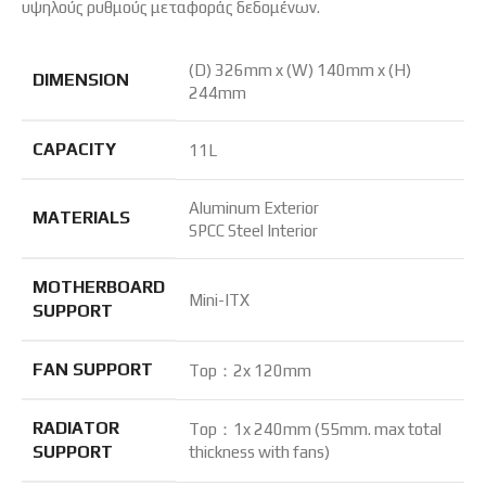
υψηλούς ρυθμούς μεταφοράς δεδομένων.
(D) 326mm x (W) 140mm x (H)
DIMENSION
244mm
CAPACITY
11L
Aluminum Exterior
MATERIALS
SPCC Steel Interior
MOTHERBOARD
Mini-ITX
SUPPORT
FAN SUPPORT
Top：2x 120mm
RADIATOR
Top：1x 240mm (55mm. max total
SUPPORT
thickness with fans)