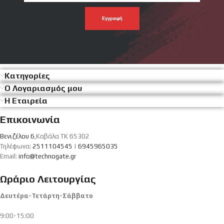
emal
σου
Κατηγορίες
Ο Λογαριασμός μου
Η Εταιρεία
Επικοινωνία
Βενιζέλου 6
,Καβάλα ΤΚ 65302
Τηλέφωνα:
2511104545
|
6945965035
Email:
info@technogate.gr
Ωράριο Λειτουργίας
Δευτέρα-Τετάρτη-Σάββατο
9:00-15:00