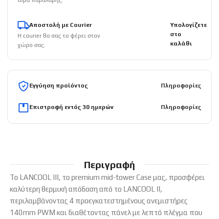
Αποστολή με Courier
Υπολογίζετε
στο
Η courier θα σας το φέρει στον
καλάθι
χώρο σας.
Εγγύηση προϊόντος
Πληροφορίες
Επιστροφή εντός 30 ημερών
Πληροφορίες
Περιγραφή
Το LANCOOL III, το premium mid-tower Case μας, προσφέρει
καλύτερη θερμική απόδοση από το LANCOOL II,
περιλαμβάνοντας 4 προεγκατεστημένους ανεμιστήρες
140mm PWM και διαθέτοντας πάνελ με λεπτό πλέγμα που