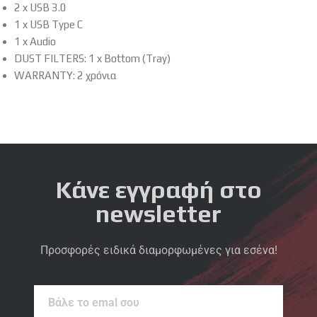
2 x USB 3.0
1 x USB Type C
1 x Audio
DUST FILTERS: 1 x Bottom (Tray)
WARRANTY: 2 χρόνια
Κάνε εγγραφή στο
newsletter
Προσφορές ειδικά διαμορφωμένες για εσένα!
Βάλε
το