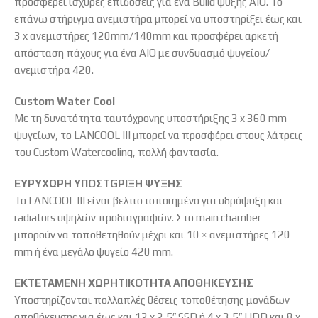
προσφέρει ισχυρές επιδόσεις για ένα Build ψύξης AIO. Το
επάνω στήριγμα ανεμιστήρα μπορεί να υποστηρίξει έως και
3 x ανεμιστήρες 120mm/140mm και προσφέρει αρκετή
απόσταση πάχους για ένα AIO με συνδυασμό ψυγείου/
ανεμιστήρα 420.
Custom Water Cool
Με τη δυνατότητα ταυτόχρονης υποστήριξης 3 x 360 mm
ψυγείων, το LANCOOL III μπορεί να προσφέρει στους λάτρεις
του Custom Watercooling, πολλή φαντασία.
ΕΥΡYΧΩΡΗ ΥΠΟΣΤGΡΙΞΗ ΨYΞΗΣ
Το LANCOOL III είναι βελτιστοποιημένο για υδρόψυξη και
radiators υψηλών προδιαγραφών. Στο main chamber
μπορούν να τοποθετηθούν μέχρι και 10 × ανεμιστήρες 120
mm ή ένα μεγάλο ψυγείο 420 mm.
ΕΚΤΕΤΑΜΕΝΗ ΧΩΡΗΤΙΚΟΤΗΤΑ ΑΠΟΘΗΚΕΥΣΗΣ
Υποστηρίζονται πολλαπλές θέσεις τοποθέτησης μονάδων
αποθήκευσης για έως και 12 x 2,5″ SSD ή 4 x 3,5″ HDD και 8 x