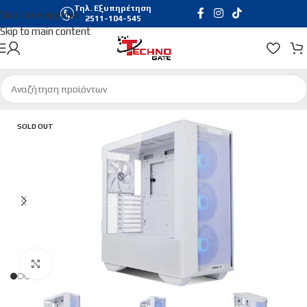
Τηλ. Εξυπηρέτηση
Skip to navigation
2511-104-545
Skip to main content
Αρχική σελίδα
/
Hardware & Software
/
Pc Cases
SOLD OUT
Click to enlarge