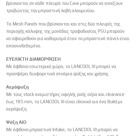
βρίσκονται σε κάθε πλευρά του Case μπορούν να ανοίξουν
τραβώντας την μπροστινή λαβή αλουμινίου.
Τα Mesh Panels που βρίσκονται και στις δύο πλευρές της
περιοχής κάλυψης της μονάδας τροφοδοσίας PSU μπορούν
να αφαιρεθούν για καθαρισμό όταν το μπροστινό πάνελ είναι
αποσυνδεδεμένο.
ΕΥΕΛΙΚΤΗ ΔΙΑΜΟΡΦΩΣΗ
Με άφθονο εσωτερικό χώρο, το LANCOOL III μπορεί να
προσφέρει διαφορετικά σενάρια ψύξης και χρήσης
Αερόψυξη
Με τους stock ανεμιστήρες υψηλής ροής αέρα και clearance
έως 185 mm, το LANCOOL III είναι ιδανικό για ένα Build με
αερόψυξη.
Ψύξη AIO
Με άφθονο μπροστινό Intake, το LANCOOL III μπορεί να