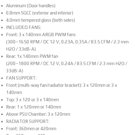
Aluminum (Door handles)
0.8mm SGCC (exterior and interior)
4.0mm tempered glass (both sides)
INCLUDED FANS:
Front: 3 x 140mm ARGB PWM fans
(300~1650 RPM / DC 12 V, 0.23A, 0.35A / 83.5 CFM / 2.3 mm
H2O / 33dB-A)
Rear: 1x 140mm PWM fan
(200~1800 RPM / DC 12 V, 0.24A / 83.5 CFM / 2.3 mm H2O /
33dB-A)
FAN SUPPORT:
Front (multi-way fan/radiator bracket): 3 x 120mm or 3 x
140mm
Top: 3 x 120 or 3 x 140mm
Rear: 1 x 120mm or 140mm
Above PSU Chamber: 3 x 120mm
RADIATOR SUPPORT:
Front: 360mm or 420mm