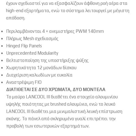
έχουν σχεδιαστεί για να εξασφαλίζουν άφθονη ροή αέρα στα
high-end εξαρτήματα, ενώ το σύστημα λειτουργεί με μέγιστη
απόδοση.
Περιλαμβάνονται 4 × ανεμιστήρες PWM 140mm
Πλήρως Mesh σχεδιασμός
Hinged Flip Panels
Unprecedented Modularity
Βελτιστοποίηση της υποστήριξης ψύξης
Χωρητικότητα 12 μονάδων δίσκου
Διαχείριση καλωδίων με ευκολία
Αναστρέψιμη FIO
ΔΙΑΤΙΘΕΤΑΙ ΣΕ ΔΥΟ ΧΡΏΜΑΤΑ, ΔΥΟ ΜΟΝΤΕΛΑ
Το μαύρο LANCOOL III διαθέτει ένα στοιχείο αλουμινίου
υψηλής ποιότητας με brushed αλουμίνιο, ενώ το λευκό
LANCOOL III διαθέτει μια μινιμαλιστική λευκή επίστρωση
σκόνης. Το πάνελ από σκληρυμένο γυαλί επιτρέπει την
προβολή των εσωτερικών εξαρτημάτων.