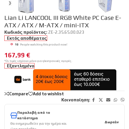
Lian Li LANCOOL III RGB White PC Case E-
ATX / ATX / M-ATX / mini-ITX
Κωδικός προϊόντος:
ZE-2.35.65.00.023
Εκτός αποθέματος
10
People watching this product now!
167,99
€
*Οι τιμές ισχύουν μόνο για ηλεκτρονικές αγορές.
Εξαντλημένο
Compare
Add to wishlist
Κοινοποίηση:
Παραλαβή από το
κατάστημα
Δωρεάν
Θα ενημερωθείτε για την ημέρα και
ώρα παραλαβής.