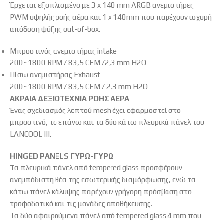
Έρχεται εξοπλισμένο με 3 x 140 mm ARGB ανεμιστήρες
PWM υψηλής ροής αέρα και 1 x 140mm που παρέχουν ισχυρή
απόδοση ψύξης out-of-box.
Μπροστινός ανεμιστήρας intake
200~1800 RPM / 83,5 CFM /2,3 mm H2O
Πίσω ανεμιστήρας Exhaust
200~1800 RPM / 83,5 CFM / 2,3 mm H2O
ΑΚΡΑΙΑ ΔΕΞΙΟΤΕΧΝΙΑ ΡΟΗΣ ΑΕΡΑ
Ένας σχεδιασμός λεπτού mesh έχει εφαρμοστεί στο
μπροστινό, το επάνω και τα δύο κάτω πλευρικά πάνελ του
LANCOOL III.
HINGED PANELS ΓΥΡΩ-ΓΥΡΩ
Τα πλευρικά πάνελ από tempered glass προσφέρουν
ανεμπόδιστη θέα της εσωτερικής διαμόρφωσης, ενώ τα
κάτω πάνελ κάλυψης παρέχουν γρήγορη πρόσβαση στο
τροφοδοτικό και τις μονάδες αποθήκευσης.
Τα δύο αφαιρούμενα πάνελ από tempered glass 4 mm που