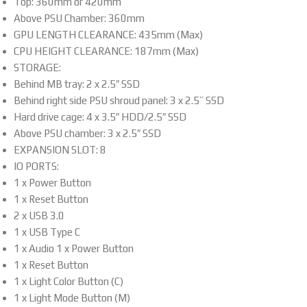
Top: 360mm or 420mm
Above PSU Chamber: 360mm
GPU LENGTH CLEARANCE: 435mm (Max)
CPU HEIGHT CLEARANCE: 187mm (Max)
STORAGE:
Behind MB tray: 2 x 2.5″ SSD
Behind right side PSU shroud panel: 3 x 2.5’’ SSD
Hard drive cage: 4 x 3.5″ HDD/2.5″ SSD
Above PSU chamber: 3 x 2.5″ SSD
EXPANSION SLOT: 8
IO PORTS:
1 x Power Button
1 x Reset Button
2 x USB 3.0
1 x USB Type C
1 x Audio 1 x Power Button
1 x Reset Button
1 x Light Color Button (C)
1 x Light Mode Button (M)