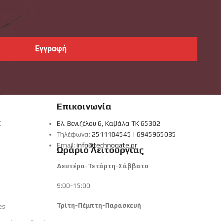
Επικοινωνία
ς
Ελ. Βενιζέλου 6, Καβάλα ΤΚ 65302
Τηλέφωνα:
2511104545
|
6945965035
Email:
info@technogate.gr
Ωράριο Λειτουργίας
Δευτέρα-Τετάρτη-Σάββατο
9:00-15:00
Τρίτη-Πέμπτη-Παρασκευή
es