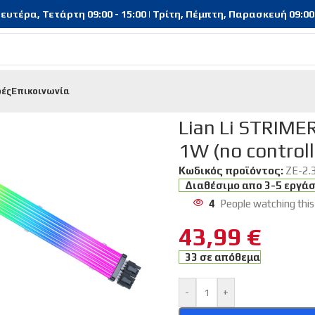
υτέρα, Τετάρτη 09:00 - 15:00 | Τρίτη, Πέμπτη, Παρασκευή 09:00 - 
φές
Επικοινωνία
ian Li STRIMER Wireless for GPU 2×8-Pin PW8-1W (no controll
Lian Li STRIME
1W (no controll
Κωδικός προϊόντος:
ZE-2.
Διαθέσιμο απο 3-5 εργά
4
People watching this
43,99
€
33 σε απόθεμα
-
+