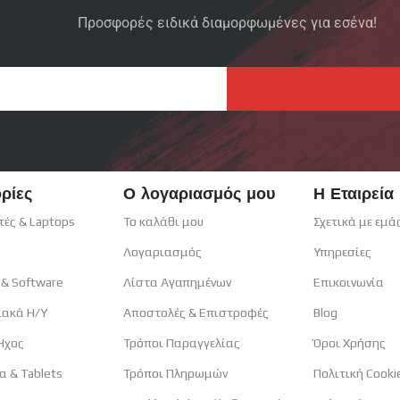
Προσφορές ειδικά διαμορφωμένες για εσένα!
ρίες
Ο λογαριασμός μου
Η Εταιρεία
τές & Laptops
Το καλάθι μου
Σχετικά με εμά
Λογαριασμός
Υπηρεσίες
 & Software
Λίστα Αγαπημένων
Επικοινωνία
ιακά H/Y
Αποστολές & Επιστροφές
Blog
 Ηχος
Τρόποι Παραγγελίας
Όροι Χρήσης
α & Tablets
Τρόποι Πληρωμών
Πολιτική Cooki