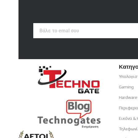
Βάλε
το
emal
σου
Κατηγο
Υπολογισ
Gaming
Hardware
Περιφερε
Εικόνα &
Τηλεφωνί