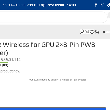
15:00 & 18:00 - 21:00 | Σάββατο 09:00 - 14:00
0,0
er)
R Wireless for GPU 2×8-Pin PW8-
er)
35.65.01.114
σιμες
 product now!
*Οι τιμές ισχύουν μόνο για ηλεκτρονικές αγορές.