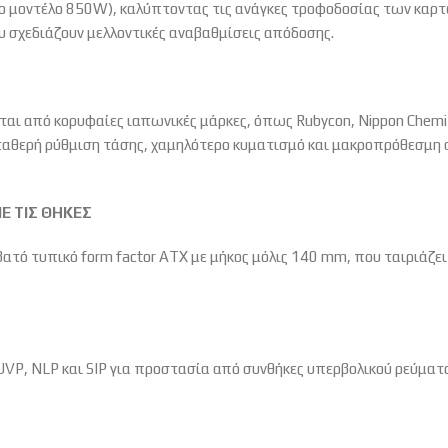
 στο μοντέλο 850W), καλύπτοντας τις ανάγκες τροφοδοσίας των κ
ου σχεδιάζουν μελλοντικές αναβαθμίσεις απόδοσης.
ται από κορυφαίες ιαπωνικές μάρκες, όπως Rubycon, Nippon Chemi-
αθερή ρύθμιση τάσης, χαμηλότερο κυματισμό και μακροπρόθεσμη αξ
Ε ΤΙΣ ΘΗΚΕΣ
μβατό τυπικό form factor ATX με μήκος μόλις 140 mm, που ταιριάζε
UVP, NLP και SIP για προστασία από συνθήκες υπερβολικού ρεύμα