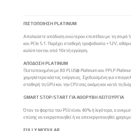
ΠΙΣΤΟΠΟΙΗΣΗ PLATINUM
Απολαύστε απόδοση ανώτερου επιπέδου με τη σειρά SX
και PCIe 5.1. Παρέχει σταθερή τροφοδοσία +12V, αθό
καλύπτονται από 10ετή εγγύηση.
ΑΠΟΔΟΣΗ PLATINUM
Πιστοποιημένο με 80 PLUS@ Platinum και PPLP Platinu
χαμηλότερο κόστος ενέργειας. Σχεδιασμένη για επαγγε
σταθερή τη GPU και την CPU σας ακόμη και κατά τη δ
SMART STOP/START ΓΙΑ ΑΘΟΡΥΒΗ ΛΕΙΤΟΥΡΓΙΑ
Όταν το φορτίο του PSU είναι 40% ή λιγότερο, ο ανεμι
επίσης να ενεργοποιηθεί ή να απενεργοποιηθεί χρησι
FULLY MODULAR