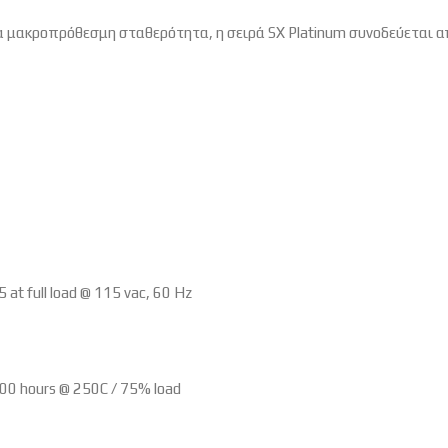
μακροπρόθεσμη σταθερότητα, η σειρά SX Platinum συνοδεύεται απ
t full load @ 115 vac, 60 Hz
 hours @ 250C / 75% load