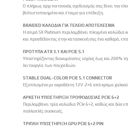
Ο πλήρως αρχιτεκτονικός σχεδιασμός σας δίνει την ελ
βελτιστοποιημένο και έτοιμο για επίδειξη.
BRAIDED ΚΑΛΩΔΙΑ ΓΙΑ ΤΕΛΕΙΟ ΑΠΟΤΕΛΕΣΜΑ
Η σειρά SX Platinum περιλαμβάνει πλεγμένα καλώδια κ
και προσδίδοντας στην κατασκευή σας ένα καθαρό, επα
ΠΡΟΤΥΠΑ ATX 3.1 ΚΑΙ PCIE 5.1
Υποστηρίζοντας διακυμάνσεις ισχύος έως και 200% τη
λειτουργία των παιχνιδιών.
STABLE DUAL-COLOR PCIE 5.1 CONNECTOR
Εξοπλισμένο με ακροδέκτη 12V-2×6 από κράμα χαλκού 
ΑΡΚΕΤΗ ΥΠΟΣΤΗΡΙΞΗ ΤΡΟΦΟΔΟΣΙΑΣ PCIE 6+2
Περιλαμβάνει τρία καλώδια PCIe 6+2, καθώς και δύο 
πολλαπλές συσκευές.
ΤΡΙΠΛΗ ΥΠΟΣΤΗΡΙΞΗ GPU PCIE 6+2 PIN