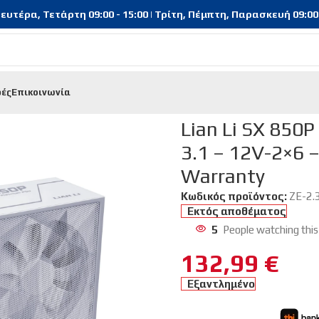
υτέρα, Τετάρτη 09:00 - 15:00 | Τρίτη, Πέμπτη, Παρασκευή 09:00 - 
φές
Επικοινωνία
)
/
Lian Li SX 850P White – PLATINUM 850W – ATX 3.1 – 12V-2×6
Lian Li SX 850
3.1 – 12V-2×6 –
Warranty
Κωδικός προϊόντος:
ZE-2.
Εκτός αποθέματος
5
People watching this
132,99
€
Εξαντλημένο