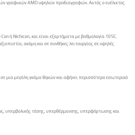
αρτών γραφικών AMD υψηλών προδιαγραφών. Αυτός ο ευέλικτος
Con ή Nichicon, και είναι εξαρτήματα με βαθμολογία 105C.
ιοπιστία, ακόμη και σε συνθήκες λειτουργίας σε υψηλές
ι σε μια μεγάλη γκάμα θηκών και αφήνει περισσότερο εσωτερικό
τος, υπερβολικής τάσης, υπερθέρμανσης, υπερφόρτωσης και