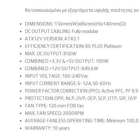
Κατασκευασμένα με εξαρτήματα υψηλής ποιότητας για 
DIMENSIONS: 150mm(W)x86mm(H)x140mm(D)
DC OUTPUT CABLING: Fully modular
ATX12V VERSION: ATX3.1
EFFICIENCY CERTIFICATION: 80 PLUS Platinum
MAX. DC OUTPUT: 850W
COMBINED +3.3V & +5V OUTPUT: 100W
COMBINED +12V OUTPUT: 849.6W
INPUT VOLTAGE: 100-240Vac
INPUT CURRENT RANGE: 6-12A,50-60Hz
POWER FACTOR CORRECTION (PFC): Active PFC, PF 0.95 a
PROTECTION: OPP, NLP, OVP, OCP, SCP, OTP, SIP, UVP
FAN TYPE: 120 mm FDB fan
MAX. FAN SPEED: 2000RPM
AVERAGE FANLESS OPERATING TIME: Minimum 100,000
WARRANTY: 10 years