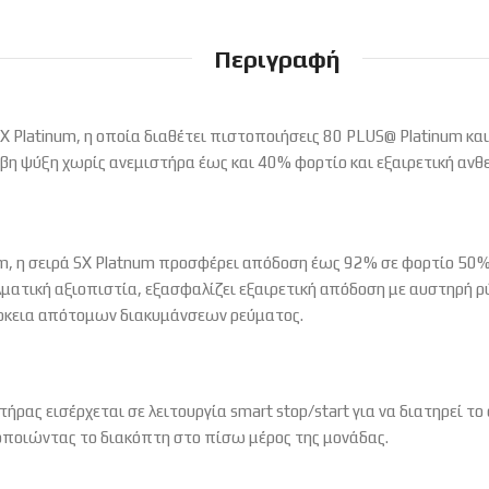
Περιγραφή
 Platinum, η οποία διαθέτει πιστοποιήσεις 80 PLUS@ Platinum κα
ρυβη ψύξη χωρίς ανεμιστήρα έως και 40% φορτίο και εξαιρετική α
m, η σειρά SX Platnum προσφέρει απόδοση έως 92% σε φορτίο 50% 
λματική αξιοπιστία, εξασφαλίζει εξαιρετική απόδοση με αυστηρή 
ιάρκεια απότομων διακυμάνσεων ρεύματος.
στήρας εισέρχεται σε λειτουργία smart stop/start για να διατηρεί 
μοποιώντας το διακόπτη στο πίσω μέρος της μονάδας.