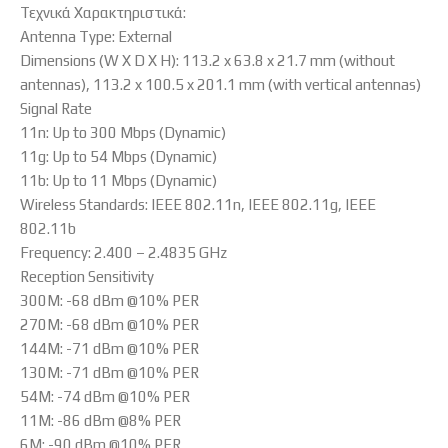
Τεχνικά Χαρακτηριστικά:
Antenna Type: External
Dimensions (W X D X H): 113.2 x 63.8 x 21.7 mm (without
antennas), 113.2 x 100.5 x 201.1 mm (with vertical antennas)
Signal Rate
11n: Up to 300 Mbps (Dynamic)
11g: Up to 54 Mbps (Dynamic)
11b: Up to 11 Mbps (Dynamic)
Wireless Standards: IEEE 802.11n, IEEE 802.11g, IEEE
802.11b
Frequency: 2.400 – 2.4835 GHz
Reception Sensitivity
300M: -68 dBm @10% PER
270M: -68 dBm @10% PER
144M: -71 dBm @10% PER
130M: -71 dBm @10% PER
54M: -74 dBm @10% PER
11M: -86 dBm @8% PER
6M: -90 dBm @10% PER