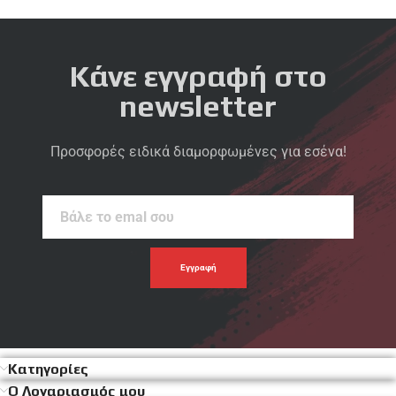
Κάνε εγγραφή στο
newsletter
Προσφορές ειδικά διαμορφωμένες για εσένα!
Βάλε
το
emal
σου
Κατηγορίες
Ο Λογαριασμός μου