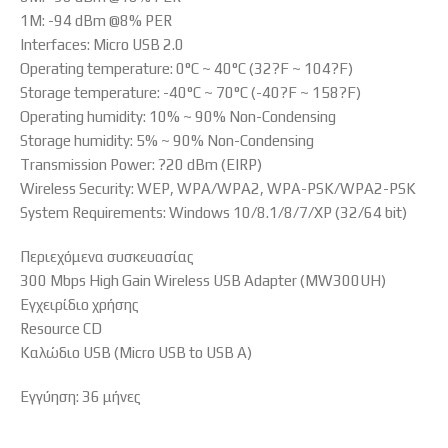
1M: -94 dBm @8% PER
Interfaces: Micro USB 2.0
Operating temperature: 0°C ~ 40°C (32?F ~ 104?F)
Storage temperature: -40°C ~ 70°C (-40?F ~ 158?F)
Operating humidity: 10% ~ 90% Non-Condensing
Storage humidity: 5% ~ 90% Non-Condensing
Transmission Power: ?20 dBm (EIRP)
Wireless Security: WEP, WPA/WPA2, WPA-PSK/WPA2-PSK
System Requirements: Windows 10/8.1/8/7/XP (32/64 bit)
Περιεχόμενα συσκευασίας
300 Mbps High Gain Wireless USB Adapter (MW300UH)
Εγχειρίδιο χρήσης
Resource CD
Καλώδιο USB (Micro USB to USB A)
Εγγύηση: 36 μήνες