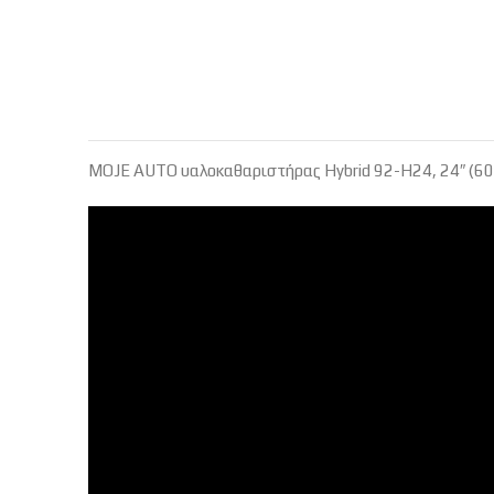
MOJE AUTO υαλοκαθαριστήρας Hybrid 92-H24, 24″ (6