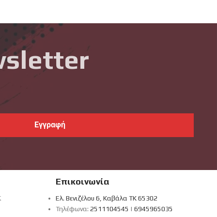
sletter
Επικοινωνία
ς
Ελ. Βενιζέλου 6, Καβάλα ΤΚ 65302
Τηλέφωνα:
2511104545
|
6945965035