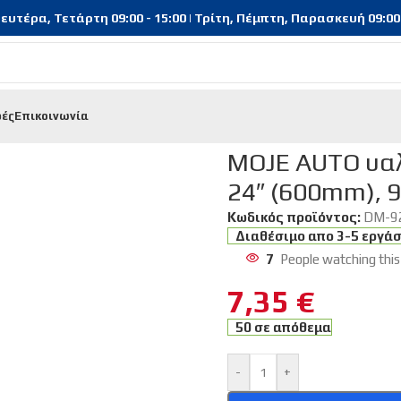
υτέρα, Τετάρτη 09:00 - 15:00 | Τρίτη, Πέμπτη, Παρασκευή 09:00 - 
φές
Επικοινωνία
οκαθαριστήρας Hybrid 92-H24, 24″ (600mm), 9 αντάπτορες
MOJE AUTO υαλ
24″ (600mm), 
Κωδικός προϊόντος:
DM-9
Διαθέσιμο απο 3-5 εργά
7
People watching this
7,35
€
50 σε απόθεμα
-
+