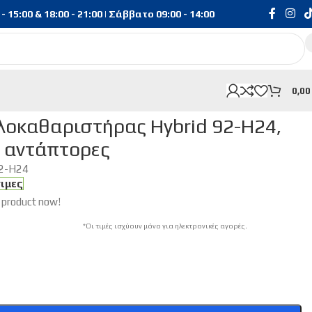
15:00 & 18:00 - 21:00 | Σάββατο 09:00 - 14:00
0,0
οκαθαριστήρας Hybrid 92-H24,
9 αντάπτορες
2-H24
σιμες
 product now!
*Οι τιμές ισχύουν μόνο για ηλεκτρονικές αγορές.