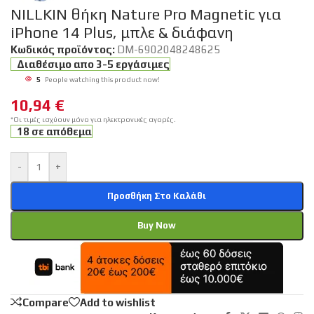
NILLKIN θήκη Nature Pro Magnetic για
iPhone 14 Plus, μπλε & διάφανη
Κωδικός προϊόντος:
DM-6902048248625
Διαθέσιμο απο 3-5 εργάσιμες
5
People watching this product now!
10,94
€
*Οι τιμές ισχύουν μόνο για ηλεκτρονικές αγορές.
18 σε απόθεμα
-
+
Προσθήκη Στο Καλάθι
Buy Now
Compare
Add to wishlist