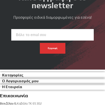
newsletter
Προσφορές ειδικά διαμορφωμένες για εσένα!
Βάλε
το
emal
σου
Κατηγορίες
Ο Λογαριασμός μου
Η Εταιρεία
Επικοινωνία
Βενιζέλου 6
,Καβάλα ΤΚ 65302