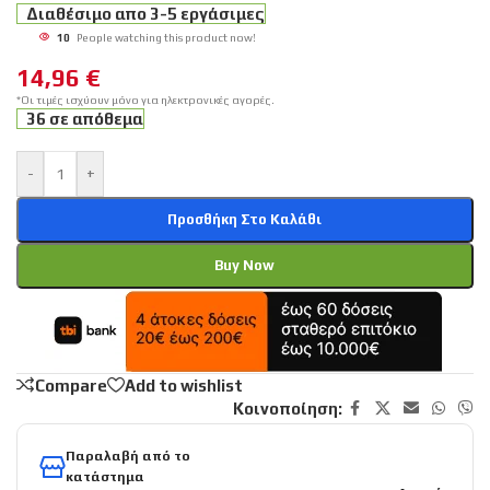
Διαθέσιμο απο 3-5 εργάσιμες
10
People watching this product now!
14,96
€
*Οι τιμές ισχύουν μόνο για ηλεκτρονικές αγορές.
36 σε απόθεμα
-
+
Προσθήκη Στο Καλάθι
Buy Now
Compare
Add to wishlist
Κοινοποίηση:
Παραλαβή από το
κατάστημα