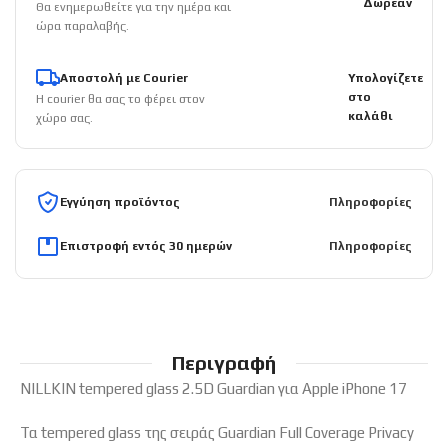
Δωρεάν
Θα ενημερωθείτε για την ημέρα και
ώρα παραλαβής.
Αποστολή με Courier
Υπολογίζετε
στο
Η courier θα σας το φέρει στον
καλάθι
χώρο σας.
Εγγύηση προϊόντος
Πληροφορίες
Επιστροφή εντός 30 ημερών
Πληροφορίες
Περιγραφή
NILLKIN tempered glass 2.5D Guardian για Apple iPhone 17
Τα tempered glass της σειράς Guardian Full Coverage Privacy