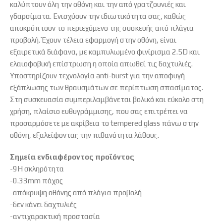
καλύπτουν όλη την οθόνη και την από γρατζουνιές και
γδαρσίματα. Ενισχύουν την ιδιωτικότητα σας, καθώς
αποκρύπτουν το περιεχόμενο της συσκευής από πλάγια
προβολή. Έχουν τέλεια εφαρμογή στην οθόνη, είναι
εξαιρετικά διάφανα, με καμπυλωμένο φινίρισμα 2.5D και
ελαιοφοβική επίστρωση η οποία απωθεί τις δαχτυλιές.
Υποστηρίζουν τεχνολογία anti-burst για την αποφυγή
εξάπλωσης των θραυσμάτων σε περίπτωση σπασίματος.
Στη συσκευασία συμπεριλαμβάνεται βολικό και εύκολο στη
χρήση, πλαίσιο ευθυγράμμισης, που σας επιτρέπει να
προσαρμόσετε με ακρίβεια το tempered glass πάνω στην
οθόνη, εξαλείφοντας την πιθανότητα λάθους.
Σημεία ενδιαφέροντος προϊόντος
-9H σκληρότητα
-0.33mm πάχος
-απόκρυψη οθόνης από πλάγια προβολή
-δεν κάνει δαχτυλιές
-αντιχαρακτική προστασία