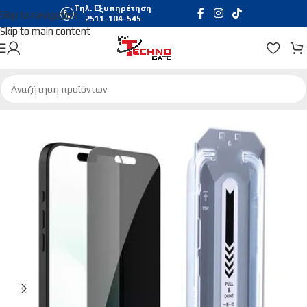
Τηλ. Εξυπηρέτηση
Skip to navigation
2511-104-545
Skip to main content
Αρχική σελίδα
/
Τηλεφωνία & Tablets
/
Προστασία Οθόνης