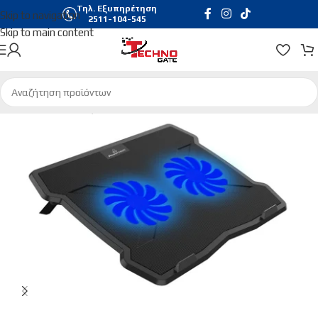
Τηλ. Εξυπηρέτηση
Skip to navigation
2511-104-545
Skip to main content
Αρχική σελίδα
/
Αξεσουάρ Laptop
/
Βάσεις | Coolers Laptop