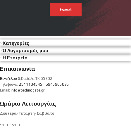
emal
σου
Κατηγορίες
Ο Λογαριασμός μου
Η Εταιρεία
Επικοινωνία
Βενιζέλου 6
,Καβάλα ΤΚ 65302
Τηλέφωνα:
2511104545
|
6945965035
Email:
info@technogate.gr
Ωράριο Λειτουργίας
Δευτέρα-Τετάρτη-Σάββατο
9:00-15:00