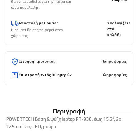
Δωρεάν
Θα ενημερωθείτε για την ημέρα και
ώρα παραλαβής.
Αποστολή με Courier
Υπολογίζετε
στο
Η courier θα σας το φέρει στον
καλάθι
χώρο σας.
Εγγύηση προϊόντος
Πληροφορίες
Επιστροφή εντός 30 ημερών
Πληροφορίες
Περιγραφή
POWERTECH Βάση & ψύξη laptop PT-930, έως 15.6″, 2x
125mm fan, LED, μαύρο