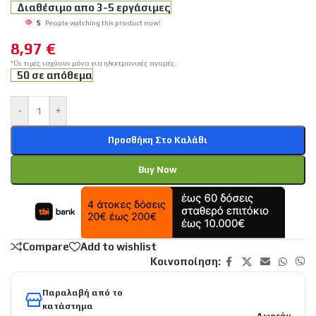
Διαθέσιμο απο 3-5 εργάσιμες
5
People watching this product now!
8,97
€
*Οι τιμές ισχύουν μόνο για ηλεκτρονικές αγορές.
50 σε απόθεμα
-
+
Προσθήκη Στο Καλάθι
Buy Now
Compare
Add to wishlist
Κοινοποίηση:
Παραλαβή από το
κατάστημα