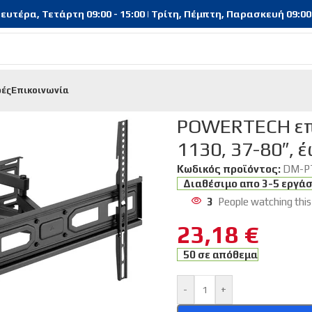
υτέρα, Τετάρτη 09:00 - 15:00 | Τρίτη, Πέμπτη, Παρασκευή 09:00 - 
φές
Επικοινωνία
λεχειριστήρια
/
POWERTECH επιτοίχια βάση τηλεόρασης PT-1130,
POWERTECH επι
1130, 37-80″, έ
Κωδικός προϊόντος:
DM-P
Διαθέσιμο απο 3-5 εργά
3
People watching this
23,18
€
50 σε απόθεμα
-
+