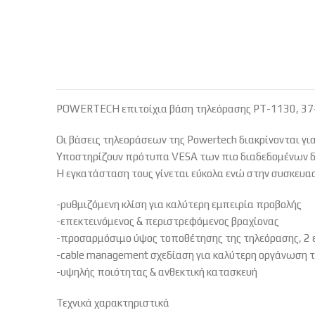
POWERTECH επιτοίχια βάση τηλεόρασης PT-1130, 37-80
Οι βάσεις τηλεοράσεων της Powertech διακρίνονται για
Υποστηρίζουν πρότυπα VESA των πιο διαδεδομένων δι
Η εγκατάσταση τους γίνεται εύκολα ενώ στην συσκευα
-ρυθμιζόμενη κλίση για καλύτερη εμπειρία προβολής
-επεκτεινόμενος & περιστρεφόμενος βραχίονας
-προσαρμόσιμο ύψος τοποθέτησης της τηλεόρασης, 2
-cable management σχεδίαση για καλύτερη οργάνωση
-υψηλής ποιότητας & ανθεκτική κατασκευή
Τεχνικά χαρακτηριστικά