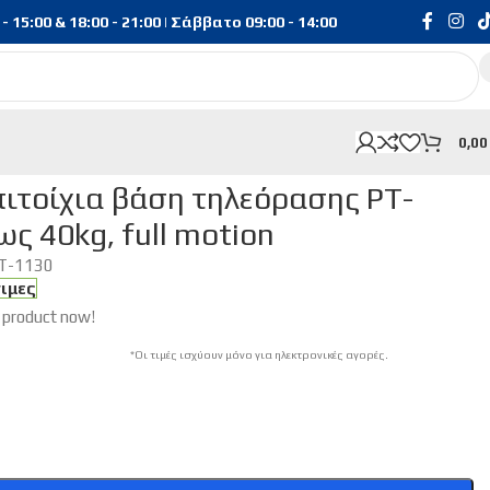
15:00 & 18:00 - 21:00 | Σάββατο 09:00 - 14:00
0,0
 37-80″, έως 40kg, full motion
τοίχια βάση τηλεόρασης PT-
ως 40kg, full motion
T-1130
σιμες
 product now!
*Οι τιμές ισχύουν μόνο για ηλεκτρονικές αγορές.