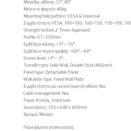
Μέγεθος οθόνης: 37″-80″
Μέγιστο φορτίο: 40kg
Mounting hole pattern: VESA & Universal
Συμβατότητα VESA: 100×100, 100×150, 150×100, 10
Strength tested: 2 Times Approved
Profile: 67~355mm
Εμβέλεια κλίσης: +3°~-15°
Εμβέλεια περιστροφής: +60°~-60°
Screen level: +3°~-3°
Τοποθέτηση: Solid Wall, Double Stud (406mm)
Panel type: Detachable Panel
Wall plate type: Fixed Wall Plate
Συμβατότητα με curved (κυρτή) οθόνη: Ναι
Cable management: Ναι
Υλικό: Ατσάλι, πλαστικό
Διαστάσεις: 355 x 640 x 420mm
Χρώμα: Μαύρη
Περιεχόμενα συσκευασίας