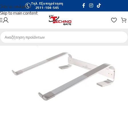
Τηλ. Εξυπηρέτηση
Skip to navigation
2511-104-545
Skip to main content
Αρχική σελίδα
/
Αξεσουάρ Laptop
/
Βάσεις | Coolers Laptop