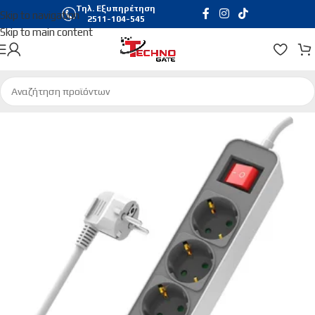
Τηλ. Εξυπηρέτηση
Skip to navigation
2511-104-545
Skip to main content
Αρχική σελίδα
/
Ασφάλεια Η/Υ
/
Πολύπριζα - Πρίζες | Αντάπτορες