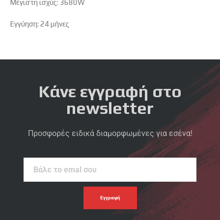
Μέγιστη ισχύς: 3680W
Εγγύηση: 24 μήνες
Κάνε εγγραφή στο
newsletter
Προσφορές ειδικά διαμορφωμένες για εσένα!
Βάλε
το
emal
σου