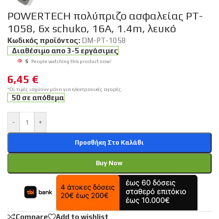
POWERTECH πολύπριζο ασφαλείας PT-
1058, 6x schuko, 16A, 1.4m, λευκό
Κωδικός προϊόντος:
DM-PT-1058
Διαθέσιμο απο 3-5 εργάσιμες
5
People watching this product now!
6,45
€
*Οι τιμές ισχύουν μόνο για ηλεκτρονικές αγορές.
50 σε απόθεμα
-
+
Προσθήκη Στο Καλάθι
Buy Now
Compare
Add to wishlist