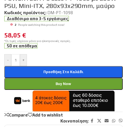
PSU, Mini-ITX, 280x93x290mm, μαύρο
Κωδικός προϊόντος:
DM-PT-1098
Διαθέσιμο απο 3-5 εργάσιμες
2
People watching this product now!
58,05
€
*Οι τιμές ισχύουν μόνο για ηλεκτρονικές αγορές.
50 σε απόθεμα
-
+
Προσθήκη Στο Καλάθι
Buy Now
Compare
Add to wishlist
Κοινοποίηση: