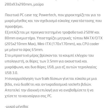
280x93x290mm, μαύρο
Ποιοτικό PC case της Powertech, που χαρακτηρίζεται για το
μικρό μέγεθος και τον σχεδιασμό εύκολης εγκατάστασης που
προσφέρει.
Εξοπλίζεται με προεγκατεστημένο τροφοδοτικό 250W και
80mm ανεμιστήρα. Υποστηρίζει μητρικές τύπου MATX/DTX
(205x210mm Max), Mini-ITX (170x170mm), και CPU cooler
με μέγιστο ύψος 65mm.
Στο μπροστινό μέρος βρίσκονται το κουμπί ελέγχου του
υπολογιστή, οι θύρες των 3.5mm για ακουστικά και
μικρόφωνο, και δυο θύρες USB, μια εξ αυτών τεχνολογίας
USB 3.0.
Η συναρμολόγηση των trails δίσκων γίνεται εύκολα με μια
βίδα, ενώ διαθέτει και αντικραδασμικά sockets βιδών.
Αποτελεί την ιδανική επιλογή για να αναβαθμίσετε ή να
χτίσετε το καινούργιο σας PC.
-μικρό μέγεθος