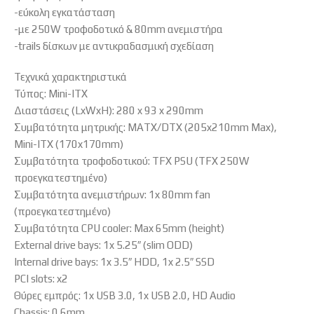
-εύκολη εγκατάσταση
-με 250W τροφοδοτικό & 80mm ανεμιστήρα
-trails δίσκων με αντικραδασμική σχεδίαση
Τεχνικά χαρακτηριστικά
Τύπος: Mini-ITX
Διαστάσεις (LxWxH): 280 x 93 x 290mm
Συμβατότητα μητρικής: MATX/DTX (205x210mm Max),
Mini-ITX (170x170mm)
Συμβατότητα τροφοδοτικού: TFX PSU (TFX 250W
προεγκατεστημένο)
Συμβατότητα ανεμιστήρων: 1x 80mm fan
(προεγκατεστημένο)
Συμβατότητα CPU cooler: Max 65mm (height)
External drive bays: 1x 5.25″ (slim ODD)
Internal drive bays: 1x 3.5″ HDD, 1x 2.5″ SSD
PCI slots: x2
Θύρες εμπρός: 1x USB 3.0, 1x USB 2.0, HD Audio
Chassis: 0.6mm