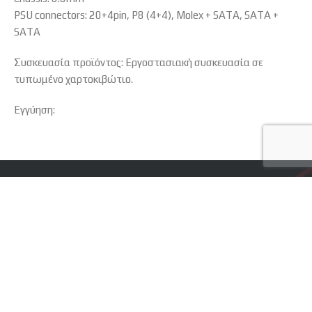
PSU connectors: 20+4pin, P8 (4+4), Molex + SATA, SATA +
SATA
Συσκευασία προϊόντος: Εργοστασιακή συσκευασία σε
τυπωμένο χαρτοκιβώτιο.
Εγγύηση:
Κάνε εγγραφή στο
newsletter
Προσφορές ειδικά διαμορφωμένες για εσένα!
Βάλε