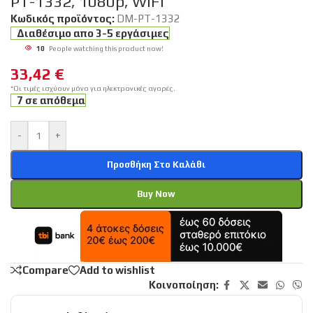
PT-1332, 1080p, WiFi
Κωδικός προϊόντος:
DM-PT-1332
Διαθέσιμο απο 3-5 εργάσιμες
10
People watching this product now!
33,42
€
*Οι τιμές ισχύουν μόνο για ηλεκτρονικές αγορές.
7 σε απόθεμα
-
+
Προσθήκη Στο Καλάθι
Buy Now
Compare
Add to wishlist
Κοινοποίηση: