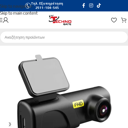
Τηλ. Εξυπηρέτηση
Skip to navigation
2511-104-545
Skip to main content
Αρχική σελίδα
/
Gadgets
/
Διάφορα Auto