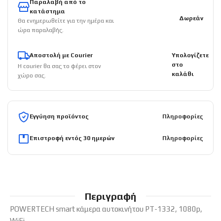
Παραλαβή από το
κατάστημα
Δωρεάν
Θα ενημερωθείτε για την ημέρα και
ώρα παραλαβής.
Αποστολή με Courier
Υπολογίζετε
στο
Η courier θα σας το φέρει στον
καλάθι
χώρο σας.
Εγγύηση προϊόντος
Πληροφορίες
Επιστροφή εντός 30 ημερών
Πληροφορίες
Περιγραφή
POWERTECH smart κάμερα αυτοκινήτου PT-1332, 1080p,
WiFi