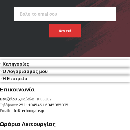
Βάλε
το
emal
σου
Κατηγορίες
Ο Λογαριασμός μου
Η Εταιρεία
Επικοινωνία
Βενιζέλου 6
,Καβάλα ΤΚ 65302
Τηλέφωνα:
2511104545
|
6945965035
Email:
info@technogate.gr
Ωράριο Λειτουργίας